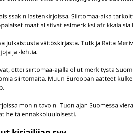
isissakin lastenkirjoissa. Siirtomaa-aika tarkoi
alaiset maat alistivat esimerkiksi afrikkalaisia 
sa julkaistusta väitöskirjasta. Tutkija Raita Mer
oja ja -lehtiä.
vat, ettei siirtomaa-ajalla ollut merkitystä Suom
omia siirtomaita. Muun Euroopan aatteet kulke
o.
rjoissa monin tavoin. Tuon ajan Suomessa vierai
ivat heitä ennakkoluuloisesti.
ut kirjailijan syy