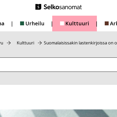
ma
Urheilu
Kulttuuri
Ar
vu
Kulttuuri
Suomalaisissakin lastenkirjoissa on o
vustolta