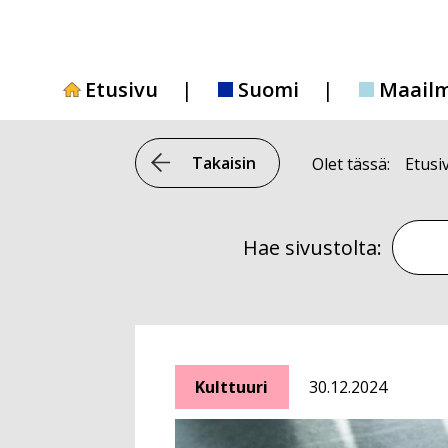
Siirry
sisältöön
Etusivu
Suomi
Maail
Takaisin
Olet tässä:
Etusi
Hae si
Hae sivustolta:
Kulttuuri
30.12.2024