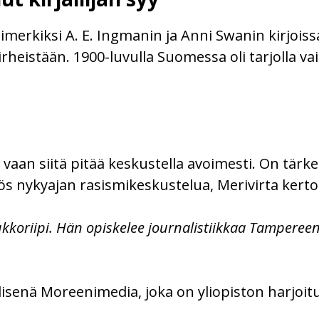
simerkiksi A. E. Ingmanin ja Anni Swanin kirjoiss
 virheistään. 1900-luvulla Suomessa oli tarjolla va
ä, vaan siitä pitää keskustella avoimesti. On tä
nykyajan rasismikeskustelua, Merivirta kerto
ukkoriipi. Hän opiskelee journalistiikkaa Tampereen
elisenä Moreenimedia, joka on yliopiston harjoit