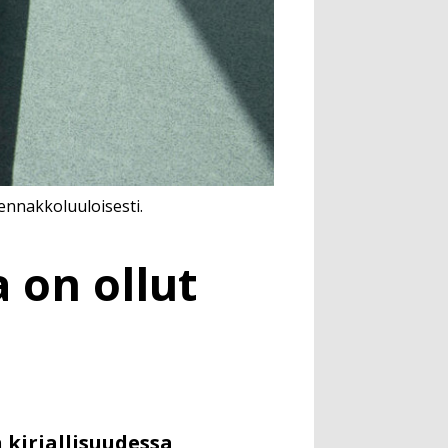
 ennakkoluuloisesti.
 on ollut
 kirjallisuudessa