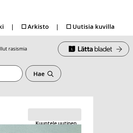
ki
Arkisto
Uutisia kuvilla
llut rasismia
Hae
Kuuntele uutinen