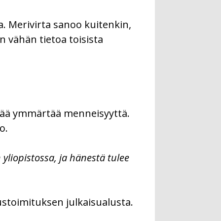
a. Merivirta sanoo kuitenkin,
in vähän tietoa toisista
rkeää ymmärtää menneisyyttä.
o.
 yliopistossa, ja hänestä tulee
ustoimituksen julkaisualusta.