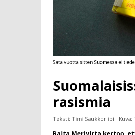
Sata vuotta sitten Suomessa ei tiedett
Suomalaisiss
rasismia
Teksti: Timi Saukkoriipi
Kuva: 
Raita Merivirta kertoo, e