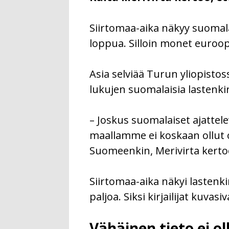
Siirtomaa-aika näkyy suomala
loppua. Silloin monet euroopp
Asia selviää Turun yliopistos
lukujen suomalaisia lastenkirj
– Joskus suomalaiset ajattele
maallamme ei koskaan ollut 
Suomeenkin, Merivirta kerto
Siirtomaa-aika näkyi lastenki
paljoa. Siksi kirjailijat kuvas
Vähäinen tieto ei oll