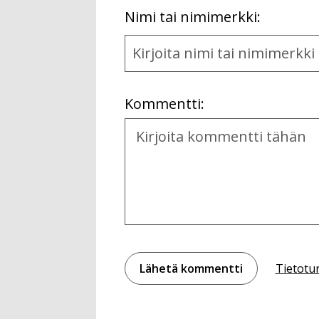
First
Nimi tai nimimerkki:
Name
and
Location
Kommentti:
Kommentti
Tietotu