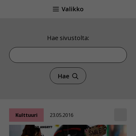
Siirry
Valikko
sisältöön
Hae sivustolta:
Hae sivustolta
Hae
Kulttuuri
23.05.2016