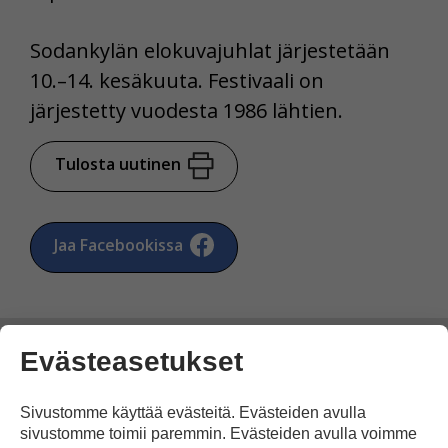
Sodankylän elokuvajuhlat järjestetään
10.–14. kesäkuuta. Festivaali on
järjestetty vuodesta 1986 lähtien.
Tulosta uutinen
Jaa Facebookissa
Evästeasetukset
Sivustomme käyttää evästeitä. Evästeiden avulla
Kommentoi
sivustomme toimii paremmin. Evästeiden avulla voimme