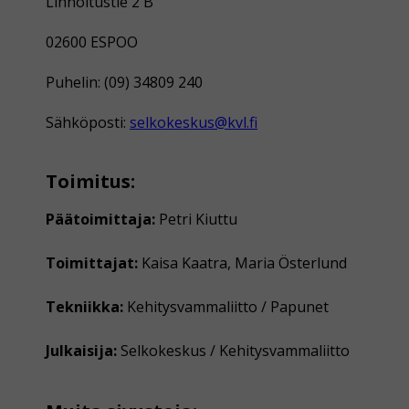
Linnoitustie 2 B
02600 ESPOO
Puhelin: (09) 34809 240
Sähköposti:
selkokeskus@kvl.fi
Toimitus:
Päätoimittaja:
Petri Kiuttu
Toimittajat:
Kaisa Kaatra, Maria Österlund
Tekniikka:
Kehitysvammaliitto / Papunet
Julkaisija:
Selkokeskus / Kehitysvammaliitto