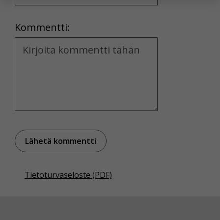
yksittäiseen käyttäjään.
Location
Kommentti:
Voit valita, hyväksytkö näiden evästeiden käytön.
Kommentti
Tietoturvaseloste (PDF)