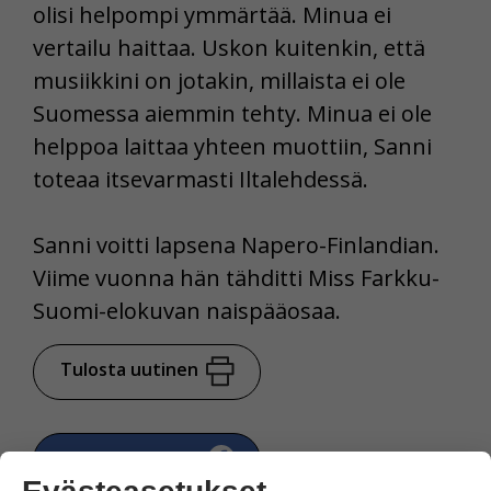
olisi helpompi ymmärtää. Minua ei
vertailu haittaa. Uskon kuitenkin, että
musiikkini on jotakin, millaista ei ole
Suomessa aiemmin tehty. Minua ei ole
helppoa laittaa yhteen muottiin, Sanni
toteaa itsevarmasti Iltalehdessä.
Sanni voitti lapsena Napero-Finlandian.
Viime vuonna hän tähditti Miss Farkku-
Suomi-elokuvan naispääosaa.
Tulosta uutinen
Jaa Facebookissa