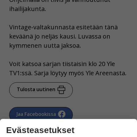
ihailijakunta.
Vintage-valtakunnasta esitetään tänä
keväänä jo neljäs kausi. Luvassa on
kymmenen uutta jaksoa.
Voit katsoa sarjan tiistaisin klo 20 Yle
TV1:ssä. Sarja löytyy myös Yle Areenasta.
Tulosta uutinen
Jaa Facebookissa
Evästeasetukset