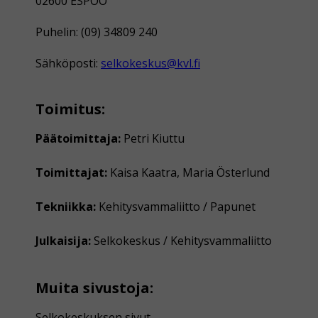
02600 ESPOO
Puhelin: (09) 34809 240
Sähköposti:
selkokeskus@kvl.fi
Toimitus:
Päätoimittaja:
Petri Kiuttu
Toimittajat:
Kaisa Kaatra, Maria Österlund
Tekniikka:
Kehitysvammaliitto / Papunet
Julkaisija:
Selkokeskus / Kehitysvammaliitto
Muita sivustoja:
Selkokeskuksen sivut