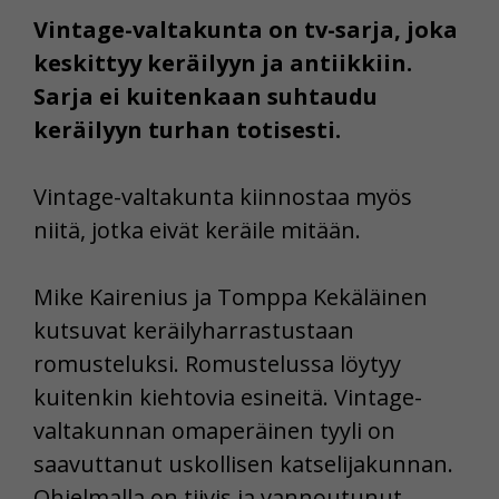
Vintage-valtakunta on tv-sarja, joka
keskittyy keräilyyn ja antiikkiin.
Sarja ei kuitenkaan suhtaudu
keräilyyn turhan totisesti.
Vintage-valtakunta kiinnostaa myös
niitä, jotka eivät keräile mitään.
Mike Kairenius ja Tomppa Kekäläinen
kutsuvat keräilyharrastustaan
romusteluksi. Romustelussa löytyy
kuitenkin kiehtovia esineitä. Vintage-
valtakunnan omaperäinen tyyli on
saavuttanut uskollisen katselijakunnan.
Ohjelmalla on tiivis ja vannoutunut