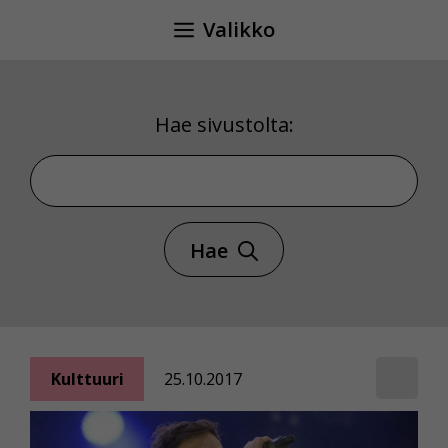
Siirry
Valikko
sisältöön
Hae sivustolta:
Hae sivustolta
Hae
Kulttuuri
25.10.2017