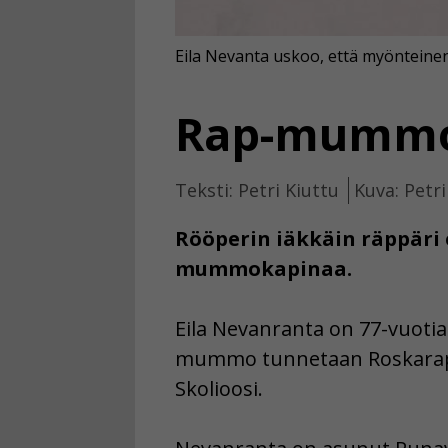
Eila Nevanta uskoo, että myönteine
Rap-mummo 
Teksti: Petri Kiuttu
Kuva: Petri
Rööperin iäkkäin räppär
mummokapinaa.
Eila Nevanranta on 77-vuotia
mummo tunnetaan Roskarapi
Skolioosi.