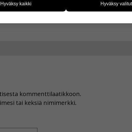
Hyväksy kaikki
Hyväksy valitut
vijämääristä ja siitä, mitä sivuja käytetään ja miten sivuilla li
a Facebookissa
ää henkilötietoja kuten nimiä, eikä tietoja voi yhdistää yksittäi
hyväksytkö näiden evästeiden käytön.
uutisesta kommenttilaatikkoon.
imesi tai keksiä nimimerkki.