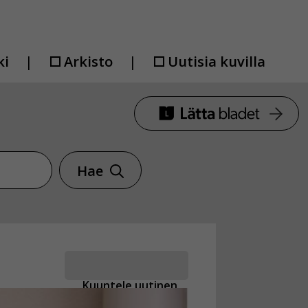
ki
Arkisto
Uutisia kuvilla
Hae
Kuuntele uutinen