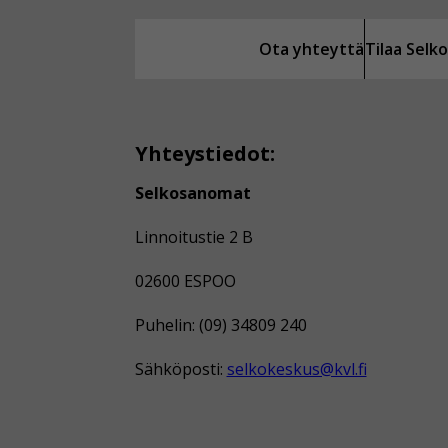
Ota yhteyttä
Tilaa Sel
Yhteystiedot:
Selkosanomat
Linnoitustie 2 B
02600 ESPOO
Puhelin: (09) 34809 240
Sähköposti:
selkokeskus@kvl.fi