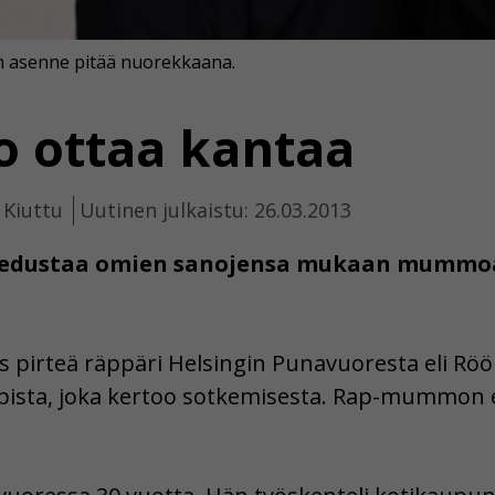
n asenne pitää nuorekkaana.
ottaa kantaa
 Kiuttu
Uutinen julkaistu: 26.03.2013
i edustaa omien sanojensa mukaan mummoa
s pirteä räppäri Helsingin Punavuoresta eli Rö
sta, joka kertoo sotkemisesta. Rap-mummon e