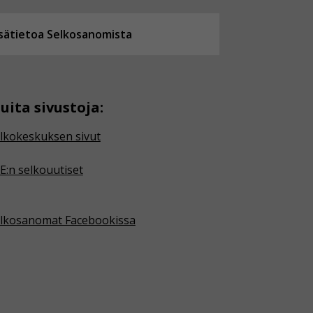
isätietoa Selkosanomista
uita sivustoja:
lkokeskuksen sivut
E:n selkouutiset
lkosanomat Facebookissa