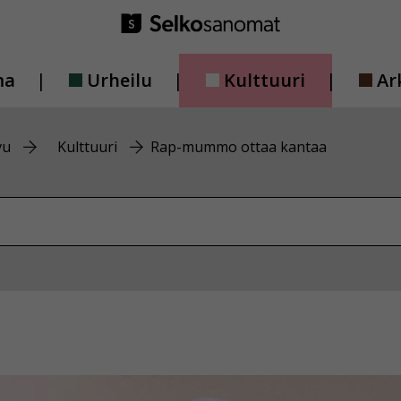
ma
Urheilu
Kulttuuri
Ar
vu
Kulttuuri
Rap-mummo ottaa kantaa
vustolta