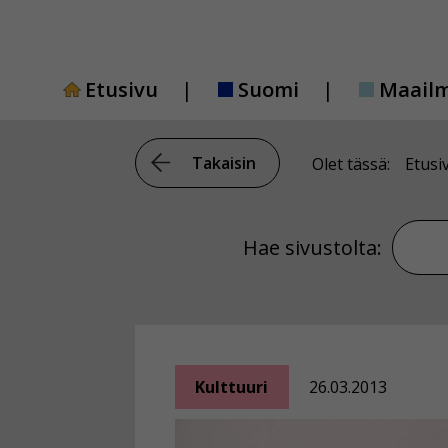
Siirry
sisältöön
Etusivu
Suomi
Maail
Takaisin
Olet tässä:
Etusi
Hae si
Hae sivustolta:
Kulttuuri
26.03.2013