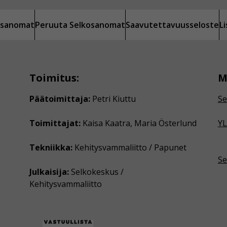
kosanomat
Peruuta Selkosanomat
Saavutettavuusseloste
L
Toimitus:
M
Päätoimittaja:
Petri Kiuttu
Se
Toimittajat:
Kaisa Kaatra, Maria Österlund
YL
Tekniikka:
Kehitysvammaliitto / Papunet
Se
Julkaisija:
Selkokeskus /
Kehitysvammaliitto