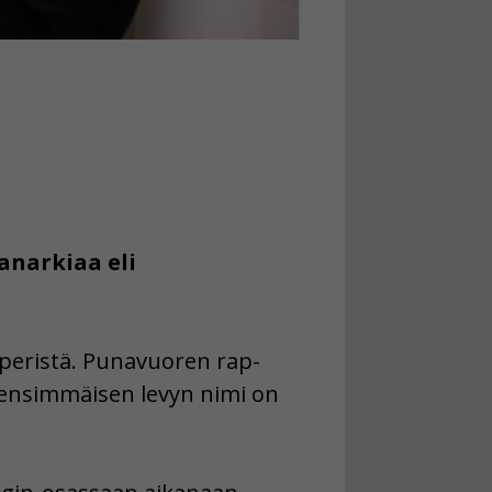
narkiaa eli
öperistä. Punavuoren rap-
nsimmäisen levyn nimi on