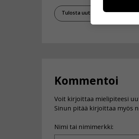
esimerkiksi kä
Tulosta uutinen
Ja
kuitenkaan ker
käyttäjään.
Voit valita, 
Kommentoi
Voit kirjoittaa mielipiteesi 
Sinun pitää kirjoittaa myös n
First
Nimi tai nimimerkki:
Name