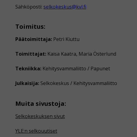
Sähköposti:
selkokeskus@kvl.fi
Toimitus:
Päätoimittaja:
Petri Kiuttu
Toimittajat:
Kaisa Kaatra, Maria Österlund
Tekniikka:
Kehitysvammaliitto / Papunet
Julkaisija:
Selkokeskus / Kehitysvammaliitto
Muita sivustoja:
Selkokeskuksen sivut
YLE:n selkouutiset