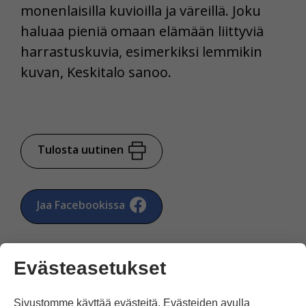
monenlaisilla kuvioilla ja väreillä. Joku
haluaa pieniä omaan elämään liittyviä
harrastuskuvia, esimerkiksi lemmikin
kuvan, Keskitalo sanoo.
Tulosta uutinen
Jaa Facebookissa
Evästeasetukset
Sivustomme käyttää evästeitä. Evästeiden avulla