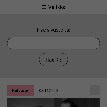
Siirry
Valikko
sisältöön
Hae sivustolta:
Hae sivustolta
Hae
Kulttuuri
05.11.2020