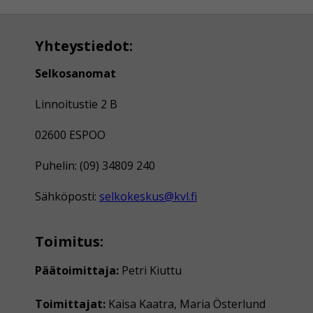
Yhteystiedot:
Selkosanomat
Linnoitustie 2 B
02600 ESPOO
Puhelin: (09) 34809 240
Sähköposti:
selkokeskus@kvl.fi
Toimitus:
Päätoimittaja:
Petri Kiuttu
Toimittajat:
Kaisa Kaatra, Maria Österlund