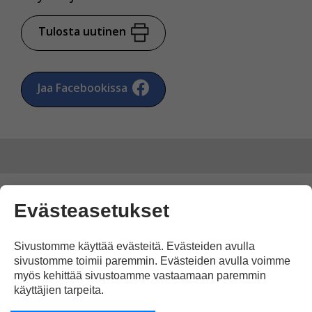
Tulosta uutinen
Jaa Facebookissa
Kommentoi
Evästeasetukset
Voit kirjoittaa mielipiteesi
Sivustomme käyttää evästeitä. Evästeiden avulla
sivustomme toimii paremmin. Evästeiden avulla voimme
uutisesta
myös kehittää sivustoamme vastaamaan paremmin
kommenttilaatikkoon.
käyttäjien tarpeita.
Sinun pitää kirjoittaa myös