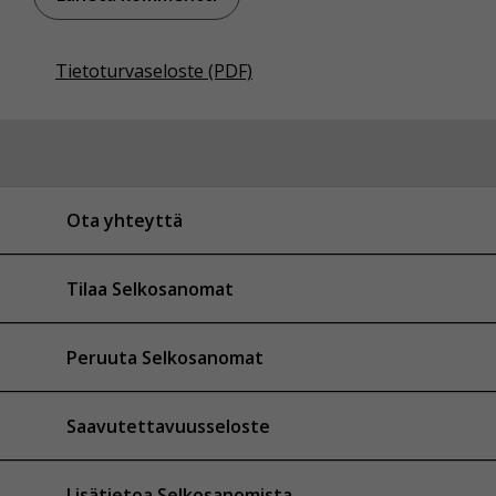
Tietoturvaseloste (PDF)
Ota yhteyttä
Tilaa Selkosanomat
Peruuta Selkosanomat
Saavutettavuusseloste
Lisätietoa Selkosanomista