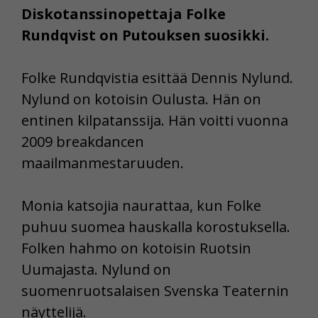
Diskotanssinopettaja Folke
Rundqvist on Putouksen suosikki.
Folke Rundqvistia esittää Dennis Nylund.
Nylund on kotoisin Oulusta. Hän on
entinen kilpatanssija. Hän voitti vuonna
2009 breakdancen
maailmanmestaruuden.
Monia katsojia naurattaa, kun Folke
puhuu suomea hauskalla korostuksella.
Folken hahmo on kotoisin Ruotsin
Uumajasta. Nylund on
suomenruotsalaisen Svenska Teaternin
näyttelijä.