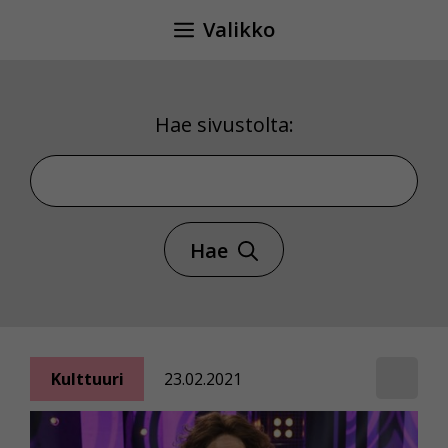
Siirry
Valikko
sisältöön
Hae sivustolta:
Hae sivustolta
Hae
Kulttuuri
23.02.2021