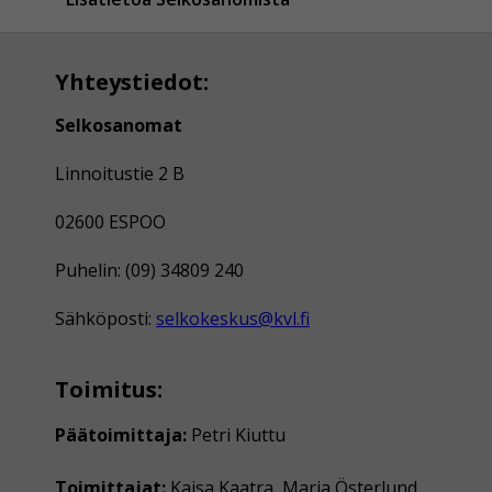
Yhteystiedot:
Selkosanomat
Linnoitustie 2 B
02600 ESPOO
Puhelin: (09) 34809 240
Sähköposti:
selkokeskus@kvl.fi
Toimitus:
Päätoimittaja:
Petri Kiuttu
Toimittajat:
Kaisa Kaatra, Maria Österlund