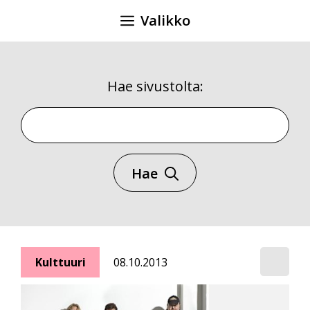
Siirry
Valikko
sisältöön
Hae sivustolta:
Hae sivustolta
Hae
Kulttuuri
08.10.2013