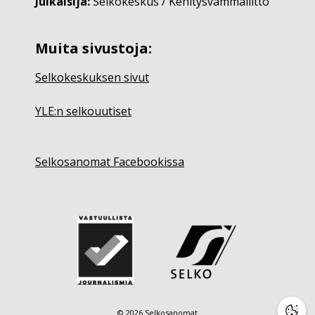
Julkaisija:
Selkokeskus / Kehitysvammaliitto
Muita sivustoja:
Selkokeskuksen sivut
YLE:n selkouutiset
Selkosanomat Facebookissa
© 2026 Selkosanomat