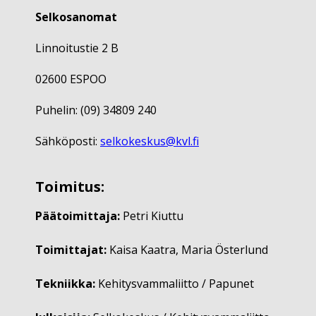
Selkosanomat
Linnoitustie 2 B
02600 ESPOO
Puhelin: (09) 34809 240
Sähköposti:
selkokeskus@kvl.fi
Toimitus:
Päätoimittaja:
Petri Kiuttu
Toimittajat:
Kaisa Kaatra, Maria Österlund
Tekniikka:
Kehitysvammaliitto / Papunet