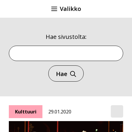
Siirry
Valikko
sisältöön
Hae sivustolta:
Hae sivustolta
Hae
Kulttuuri
29.01.2020