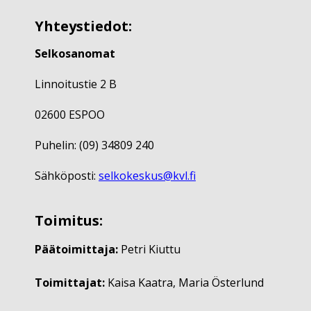
Yhteystiedot:
Selkosanomat
Linnoitustie 2 B
02600 ESPOO
Puhelin: (09) 34809 240
Sähköposti:
selkokeskus@kvl.fi
Toimitus:
Päätoimittaja:
Petri Kiuttu
Toimittajat:
Kaisa Kaatra, Maria Österlund