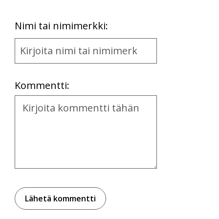
First
Nimi tai nimimerkki:
Name
and
Location
Kommentti:
Kommentti