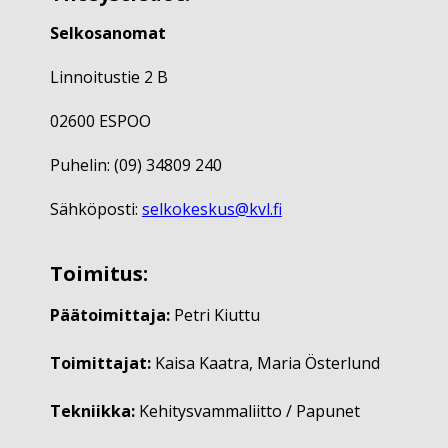
Selkosanomat
Linnoitustie 2 B
02600 ESPOO
Puhelin: (09) 34809 240
Sähköposti:
selkokeskus@kvl.fi
Toimitus:
Päätoimittaja:
Petri Kiuttu
Toimittajat:
Kaisa Kaatra, Maria Österlund
Tekniikka:
Kehitysvammaliitto / Papunet