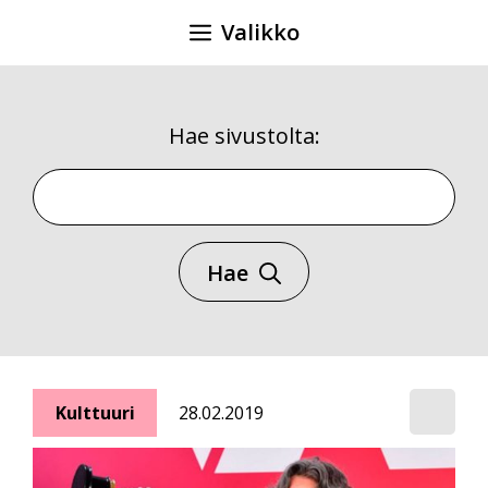
Siirry
Valikko
sisältöön
Hae sivustolta:
Hae sivustolta
Hae
Kulttuuri
28.02.2019