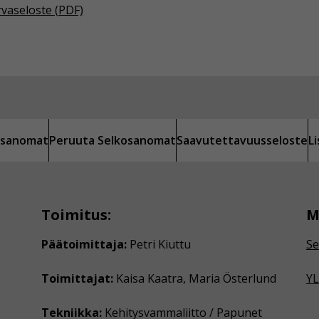
rvaseloste (PDF)
kosanomat
Peruuta Selkosanomat
Saavutettavuusseloste
L
Toimitus:
M
Päätoimittaja:
Petri Kiuttu
Se
Toimittajat:
Kaisa Kaatra, Maria Österlund
YL
Tekniikka:
Kehitysvammaliitto / Papunet