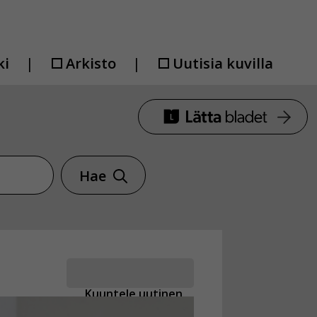
ki
Arkisto
Uutisia kuvilla
Hae
Kuuntele uutinen