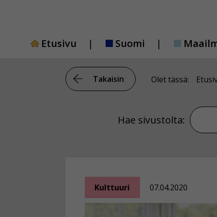
Siirry
sisältöön
Etusivu
Suomi
Maail
Takaisin
Olet tässä:
Etusi
Hae si
Hae sivustolta:
Kulttuuri
07.04.2020