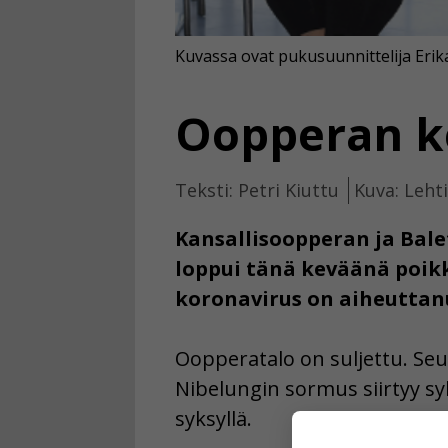
Kuvassa ovat pukusuunnittelija Erik
Oopperan ke
Teksti: Petri Kiuttu
Kuva: Leht
Kansallisoopperan ja Bale
loppui tänä keväänä poikk
koronavirus on aiheuttan
Oopperatalo on suljettu. Seu
Nibelungin sormus siirtyy s
syksyllä.