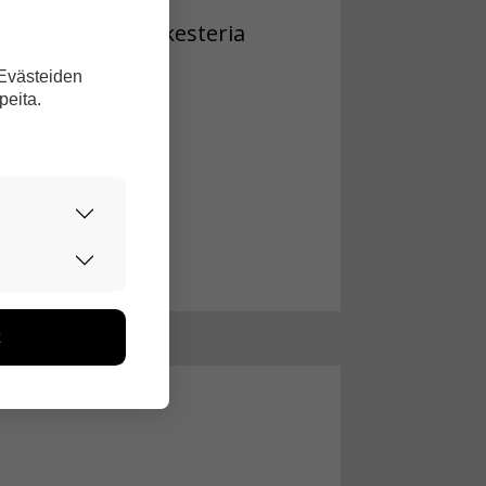
 Reininkullan orkesteria
 Evästeiden
peita.
urvallisesti.
edon avulla
toa kerätään
ikutaan. Emme
seen