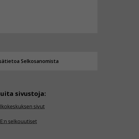
isätietoa Selkosanomista
uita sivustoja:
lkokeskuksen sivut
E:n selkouutiset