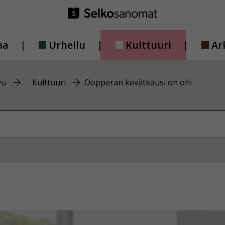
ma
Urheilu
Kulttuuri
Ar
vu
Kulttuuri
Oopperan kevätkausi on ohi
vustolta