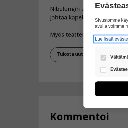
Evästea
Nibelungin sormuksen ensimmä
johtaa kapellimestari Esa-P
Sivustomme käyt
avulla voimme m
Myös teattereiden kausi on oh
Lue lisää eväst
Tulosta uutinen
Ja
Välttämä
Nämä evästeet
Evästee
Näiden eväst
voimme kehit
esimerkiksi kä
kuitenkaan ker
käyttäjään.
Kommentoi
Voit valita, 