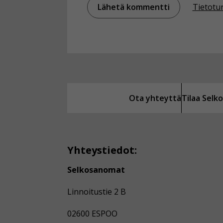
Tietotu
Ota yhteyttä
Tilaa Sel
Yhteystiedot:
Selkosanomat
Linnoitustie 2 B
02600 ESPOO