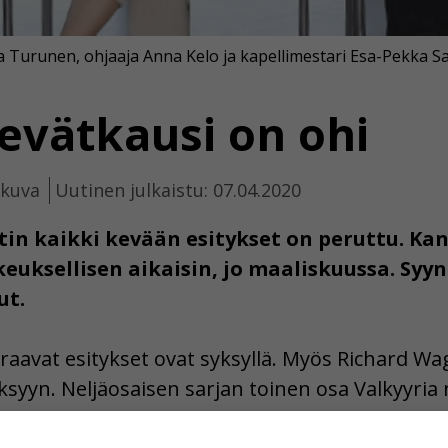
a Turunen, ohjaaja Anna Kelo ja kapellimestari Esa-Pekka S
vätkausi on ohi
ikuva
Uutinen julkaistu: 07.04.2020
tin kaikki kevään esitykset on peruttu. Ka
euksellisen aikaisin, jo maaliskuussa. Syy
ut.
raavat esitykset ovat syksyllä. Myös Richard Wa
yksyyn. Neljäosaisen sarjan toinen osa Valkyyr