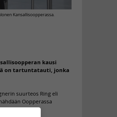
alonen Kansallisoopperassa.
nsallisoopperan kausi
nä on tartuntatauti, jonka
gnerin suurteos Ring eli
ia nähdään Oopperassa