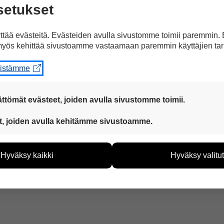
setukset
inen osa Reininkulta esitettiin syksyllä 2019.
ekka Salonen. Oopperan ohjaa Anna Kelo.
tää evästeitä. Evästeiden avulla sivustomme toimii paremmin.
yös kehittää sivustoamme vastaamaan paremmin käyttäjien tar
i. Näytökset jatkuvat syksyllä.
eistämme
a Facebookissa
ttömät evästeet, joiden avulla sivustomme toimii.
 ovat aina käytössä, jotta sivustoamme voi käyttää sujuvasti ja t
t, joiden avulla kehitämme sivustoamme.
eiden avulla keräämme tietoa, miten sivustoamme käytetään. Ti
tää sivustoamme vastaamaan paremmin käyttäjien tarpeita. Tie
Hyväksy kaikki
Hyväksy valitut
vijämääristä ja siitä, mitä sivuja käytetään ja miten sivuilla li
ää henkilötietoja kuten nimiä, eikä tietoja voi yhdistää yksittäi
hyväksytkö näiden evästeiden käytön.