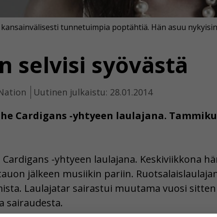
kansainvälisesti tunnetuimpia poptähtiä. Hän asuu nykyisi
n selvisi syövästä
 Nation
Uutinen julkaistu: 28.01.2014
he Cardigans -yhtyeen laulajana. Tammikuu
ardigans -yhtyeen laulajana. Keskiviikkona hän
tauon jälkeen musiikin pariin. Ruotsalaislaulaj
mista. Laulajatar sairastui muutama vuosi sitt
 sairaudesta.