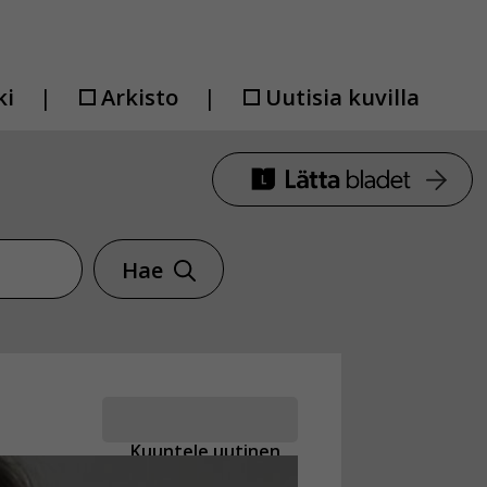
ki
Arkisto
Uutisia kuvilla
Hae
Kuuntele uutinen