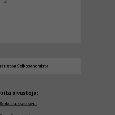
isätietoa Selkosanomista
uita sivustoja:
lkokeskuksen sivut