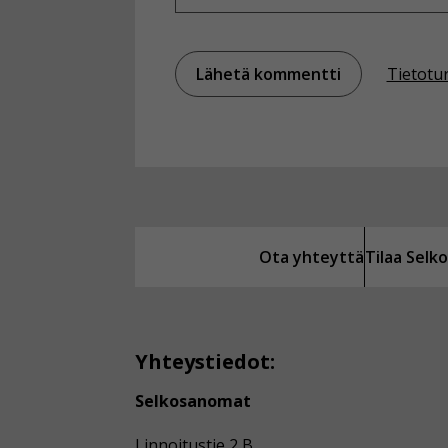
Tietotu
Ota yhteyttä
Tilaa Sel
Yhteystiedot:
Selkosanomat
Linnoitustie 2 B