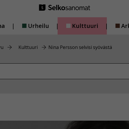
ma
Urheilu
Kulttuuri
Ar
vu
Kulttuuri
Nina Persson selvisi syövästä
vustolta