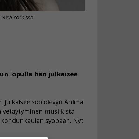
n New Yorkissa.
n lopulla hän julkaisee
 julkaisee soololevyn Animal
an vetäytyminen musiikista
en kohdunkaulan syöpään. Nyt