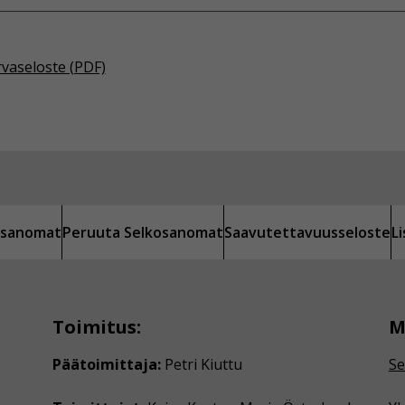
rvaseloste (PDF)
kosanomat
Peruuta Selkosanomat
Saavutettavuusseloste
L
Toimitus:
M
Päätoimittaja:
Petri Kiuttu
Se