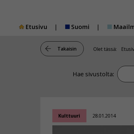
Siirry
sisältöön
Etusivu
Suomi
Maail
Takaisin
Olet tässä:
Etusi
Hae si
Hae sivustolta:
Kulttuuri
28.01.2014