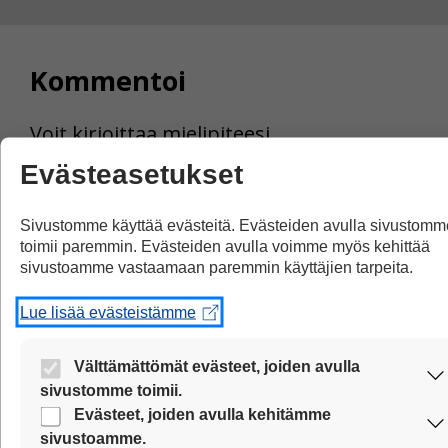
Kommentoi
Voit kirjoittaa mielipiteesi
uutisesta
Evästeasetukset
kommenttilaatikkoon.
Sinun pitää kirjoittaa myös
Sivustomme käyttää evästeitä. Evästeiden avulla sivustomm
toimii paremmin. Evästeiden avulla voimme myös kehittää
nimesi tai keksiä nimimerkki.
sivustoamme vastaamaan paremmin käyttäjien tarpeita.
First
Nimi tai nimimerkki:
Lue lisää evästeistämme
Name
Välttämättömät evästeet, joiden avulla
and
sivustomme toimii.
Location
Nämä evästeet ovat aina käytössä, jotta sivustoamme voi
Evästeet, joiden avulla kehitämme
Kommentti:
käyttää sujuvasti ja turvallisesti.
sivustoamme.