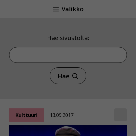
Siirry
Valikko
sisältöön
Hae sivustolta:
Hae sivustolta
Hae
Kulttuuri
13.09.2017