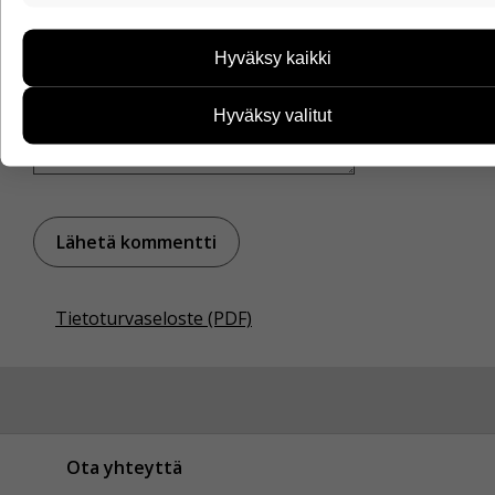
Näiden evästeiden avulla keräämme tietoa, miten
Kommentti
sivustoamme käytetään. Tiedon avulla voimme kehittää
Hyväksy kaikki
sivustoamme vastaamaan paremmin käyttäjien tarpeita.
Tietoa kerätään esimerkiksi kävijämääristä ja siitä, mitä
sivuja käytetään ja miten sivuilla liikutaan. Emme
Hyväksy valitut
kuitenkaan kerää henkilötietoja kuten nimiä, eikä tietoja
voi yhdistää yksittäiseen käyttäjään.
Voit valita, hyväksytkö näiden evästeiden käytön.
Tietoturvaseloste (PDF)
Ota yhteyttä