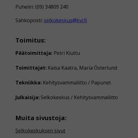
Puhelin: (09) 34809 240
Sähköposti:
selkokeskus@kvl.fi
Toimitus:
Päätoimittaja:
Petri Kiuttu
Toimittajat:
Kaisa Kaatra, Maria Österlund
Tekniikka:
Kehitysvammaliitto / Papunet
Julkaisija:
Selkokeskus / Kehitysvammaliitto
Muita sivustoja:
Selkokeskuksen sivut