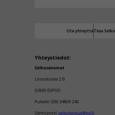
Ota yhteyttä
Tilaa Sel
Yhteystiedot:
Selkosanomat
Linnoitustie 2 B
02600 ESPOO
Puhelin: (09) 34809 240
Sähköposti:
selkokeskus@kvl.fi