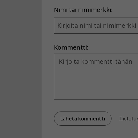
First
Nimi tai nimimerkki:
Name
and
Location
Kommentti:
Kommentti
Tietotu