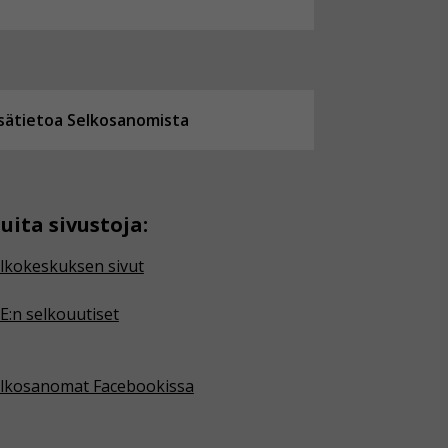
isätietoa Selkosanomista
uita sivustoja:
lkokeskuksen sivut
E:n selkouutiset
lkosanomat Facebookissa