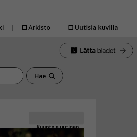
ki
Arkisto
Uutisia kuvilla
Hae
Kuuntele uutinen