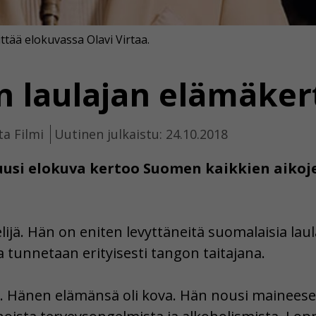
ittää elokuvassa Olavi Virtaa.
en laulajan elämäker
ta Filmi
Uutinen julkaistu: 24.10.2018
uusi elokuva kertoo Suomen kaikkien aiko
telijä. Hän on eniten levyttäneitä suomalaisia laula
ta tunnetaan erityisesti tangon taitajana.
2. Hänen elämänsä oli kova. Hän nousi maineesee