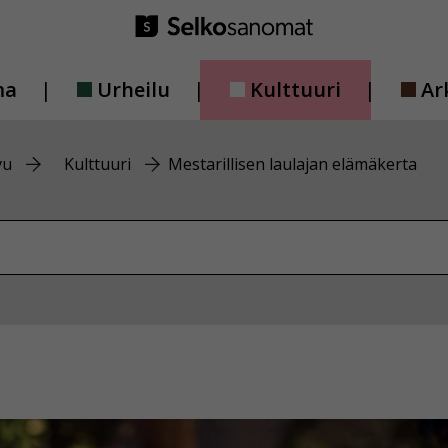
ma
Urheilu
Kulttuuri
Ar
vu
Kulttuuri
Mestarillisen laulajan elämäkerta
vustolta