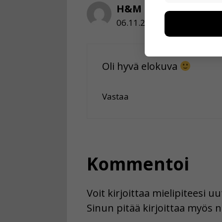
Näiden eväst
H&M
voimme kehit
06.11.2018 klo 12:46
esimerkiksi kä
kuitenkaan ker
käyttäjään.
Oli hyvä elokuva
Voit valita, 
Vastaa
Kommentoi
Voit kirjoittaa mielipiteesi 
Sinun pitää kirjoittaa myös n