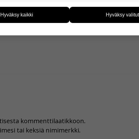
eiden avulla keräämme tietoa, miten sivustoamme käytetään. Ti
tää sivustoamme vastaamaan paremmin käyttäjien tarpeita. Tie
Hyväksy kaikki
Hyväksy valitut
vijämääristä ja siitä, mitä sivuja käytetään ja miten sivuilla li
ää henkilötietoja kuten nimiä, eikä tietoja voi yhdistää yksittäi
hyväksytkö näiden evästeiden käytön.
uutisesta kommenttilaatikkoon.
imesi tai keksiä nimimerkki.