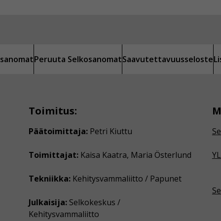
kosanomat
Peruuta Selkosanomat
Saavutettavuusseloste
L
Toimitus:
M
Päätoimittaja:
Petri Kiuttu
Se
Toimittajat:
Kaisa Kaatra, Maria Österlund
YL
Tekniikka:
Kehitysvammaliitto / Papunet
Se
Julkaisija:
Selkokeskus /
Kehitysvammaliitto