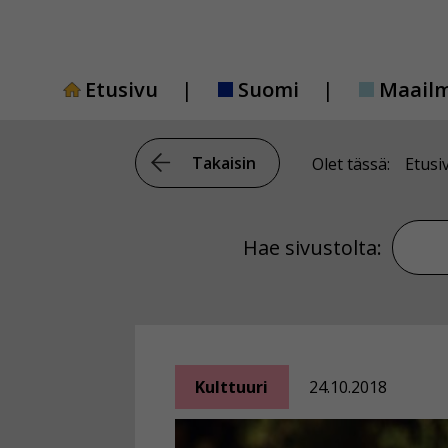
Siirry
sisältöön
Etusivu
Suomi
Maail
Takaisin
Olet tässä:
Etusi
Hae si
Hae sivustolta:
Kulttuuri
24.10.2018