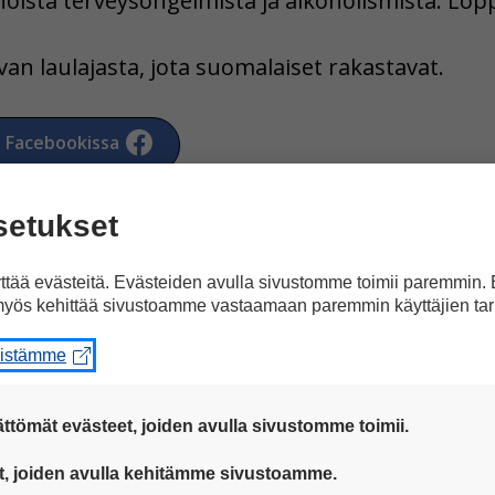
oista terveysongelmista ja alkoholismista. Loppu
an laulajasta, jota suomalaiset rakastavat.
a Facebookissa
setukset
tää evästeitä. Evästeiden avulla sivustomme toimii paremmin.
yös kehittää sivustoamme vastaamaan paremmin käyttäjien tar
eistämme
artikkeliin ”Mestarillise
ttömät evästeet, joiden avulla sivustomme toimii.
 ovat aina käytössä, jotta sivustoamme voi käyttää sujuvasti ja t
t, joiden avulla kehitämme sivustoamme.