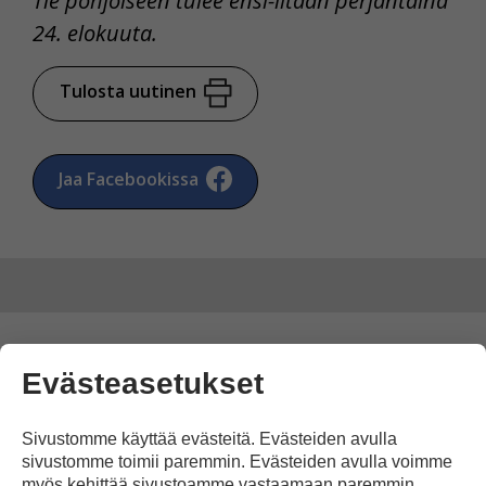
Tie pohjoiseen tulee ensi-iltaan perjantaina
24. elokuuta.
Tulosta uutinen
Jaa Facebookissa
Yksi kommentti artikkeliin
Evästeasetukset
”Matkalla pohjoiseen”
Sivustomme käyttää evästeitä. Evästeiden avulla
sivustomme toimii paremmin. Evästeiden avulla voimme
Sanna
myös kehittää sivustoamme vastaamaan paremmin