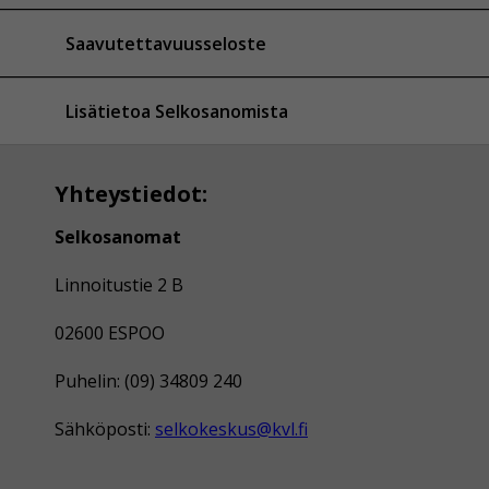
Saavutettavuusseloste
Lisätietoa Selkosanomista
Yhteystiedot:
Selkosanomat
Linnoitustie 2 B
02600 ESPOO
Puhelin: (09) 34809 240
Sähköposti:
selkokeskus@kvl.fi