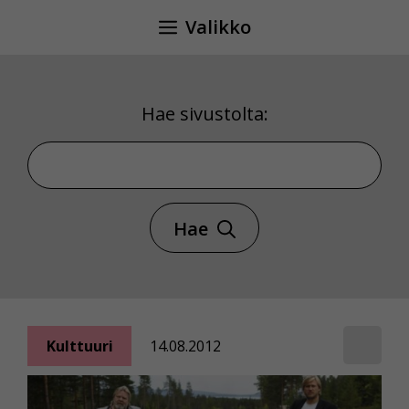
Siirry
Valikko
sisältöön
Hae sivustolta:
Hae sivustolta
Hae
Kulttuuri
14.08.2012