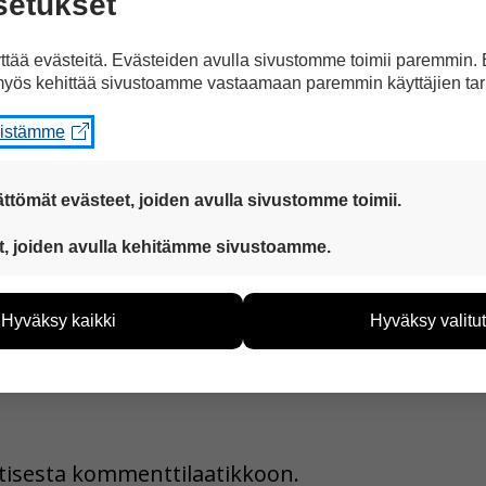
eli diivamaisesta luonteestaan. Hänen kiertue-
setukset
tää evästeitä. Evästeiden avulla sivustomme toimii paremmin.
yös kehittää sivustoamme vastaamaan paremmin käyttäjien tar
Sweet Fantasy -kiertueellaan Helsingin Areenas
eistämme
Juttu kuvilla
Jaa Facebookissa
tuettuna
ttömät evästeet, joiden avulla sivustomme toimii.
 ovat aina käytössä, jotta sivustoamme voi käyttää sujuvasti ja t
t, joiden avulla kehitämme sivustoamme.
eiden avulla keräämme tietoa, miten sivustoamme käytetään. Ti
tää sivustoamme vastaamaan paremmin käyttäjien tarpeita. Tie
Hyväksy kaikki
Hyväksy valitut
vijämääristä ja siitä, mitä sivuja käytetään ja miten sivuilla li
ää henkilötietoja kuten nimiä, eikä tietoja voi yhdistää yksittäi
hyväksytkö näiden evästeiden käytön.
uutisesta kommenttilaatikkoon.