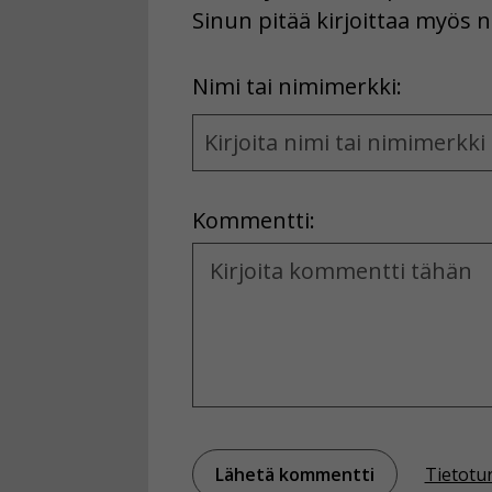
Sinun pitää kirjoittaa myös n
First
Nimi tai nimimerkki:
Name
and
Location
Kommentti:
Kommentti
Tietotu