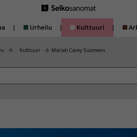
ma
Urheilu
Kulttuuri
Ar
vu
Kulttuuri
Mariah Carey Suomeen
vustolta