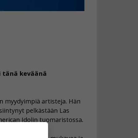
i tänä keväänä
en myydyimpiä artisteja. Hän
siintynyt pelkästään Las
merican Idolin tuomaristossa.