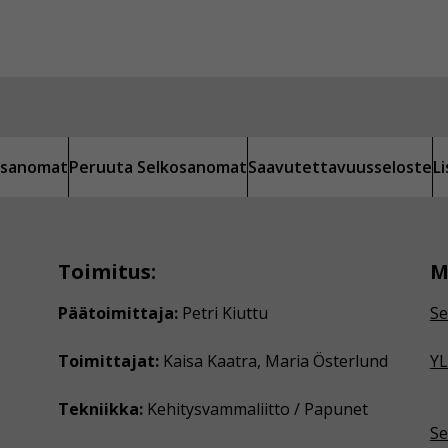
kosanomat
Peruuta Selkosanomat
Saavutettavuusseloste
L
Toimitus:
M
Päätoimittaja:
Petri Kiuttu
Se
Toimittajat:
Kaisa Kaatra, Maria Österlund
YL
Tekniikka:
Kehitysvammaliitto / Papunet
Se