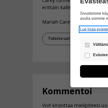
Carey tunnetaan vaativasta 
Evästea
erittäin kallista.
Sivustomme käyt
avulla voimme m
Mariah Carey esiintyy Sweet 
Lue lisää eväst
Tulosta uutinen
Välttämä
Nämä evästeet
Evästee
Näiden eväst
voimme kehit
esimerkiksi kä
kuitenkaan ker
käyttäjään.
Kommentoi
Voit valita, 
Voit kirjoittaa mielipiteesi 