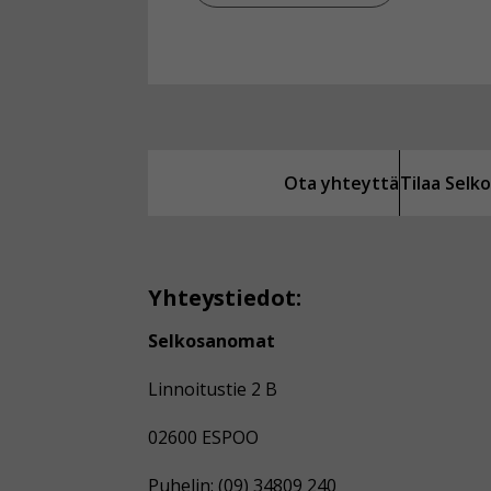
Ota yhteyttä
Tilaa Sel
Yhteystiedot:
Selkosanomat
Linnoitustie 2 B
02600 ESPOO
Puhelin: (09) 34809 240