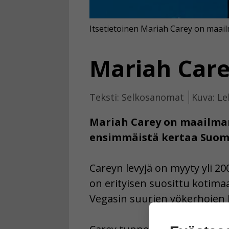
Itsetietoinen Mariah Carey on maail
Mariah Car
Teksti: Selkosanomat
Kuva: Le
Mariah Carey on maailman
ensimmäistä kertaa Suom
Careyn levyjä on myyty yli 2
on erityisen suosittu kotima
Vegasin suurien yökerhojen l