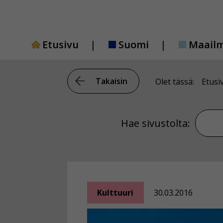
Siirry
sisältöön
Etusivu
Suomi
Maail
Takaisin
Olet tässä:
Etusi
Hae si
Hae sivustolta:
Kulttuuri
30.03.2016