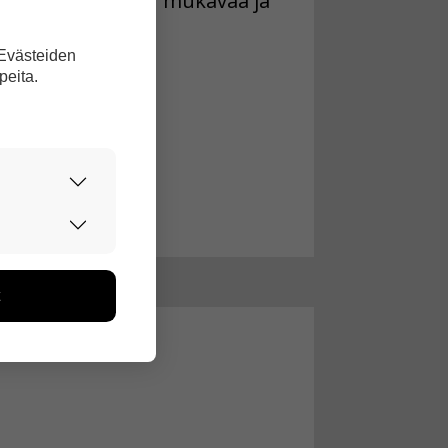
elämänsä on hyvin mukavaa ja
 Evästeiden
peita.
sa 4. huhtikuuta.
urvallisesti.
edon avulla
toa kerätään
ikutaan. Emme
seen