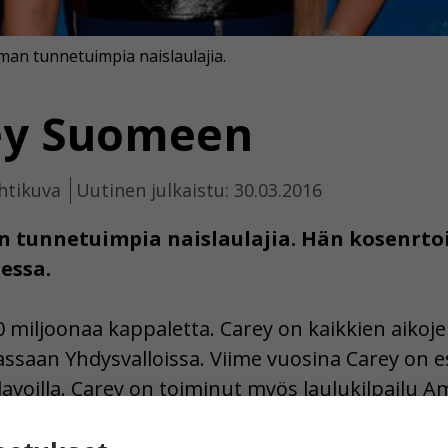
man tunnetuimpia naislaulajia.
ey Suomeen
htikuva
Uutinen julkaistu: 30.03.2016
 tunnetuimpia naislaulajia. Hän kosenrto
essa.
00 miljoonaa kappaletta. Carey on kaikkien aikoj
assaan Yhdysvalloissa. Viime vuosina Carey on e
avoilla. Carey on toiminut myös laulukilpailu A