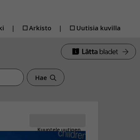
ki
Arkisto
Uutisia kuvilla
Hae
Kuuntele uutinen