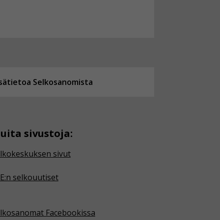
isätietoa Selkosanomista
uita sivustoja:
lkokeskuksen sivut
E:n selkouutiset
lkosanomat Facebookissa