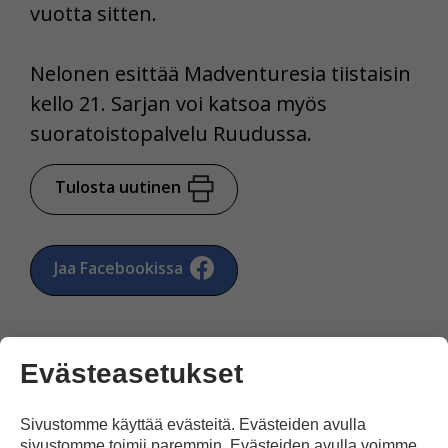
vuotta sitten.
Nelonen esittää Madventuresia tiistaisin
kello 21. Sarjan voi katsoa myös
suoratoistopalvelu Ruudussa.
Tulosta uutinen
Jaa Facebookissa
Evästeasetukset
Sivustomme käyttää evästeitä. Evästeiden avulla
Kommentoi
sivustomme toimii paremmin. Evästeiden avulla voimme