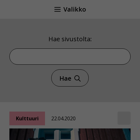
Siirry
Valikko
sisältöön
Hae sivustolta:
Hae sivustolta
Hae
Kulttuuri
22.04.2020