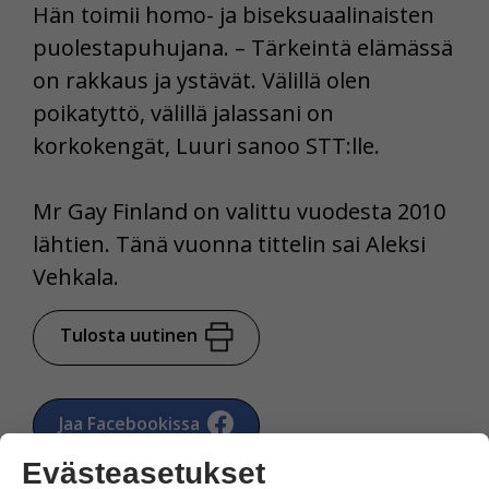
Hän toimii homo- ja biseksuaalinaisten
puolestapuhujana. – Tärkeintä elämässä
on rakkaus ja ystävät. Välillä olen
poikatyttö, välillä jalassani on
korkokengät, Luuri sanoo STT:lle.
Mr Gay Finland on valittu vuodesta 2010
lähtien. Tänä vuonna tittelin sai Aleksi
Vehkala.
Tulosta uutinen
Jaa Facebookissa
Evästeasetukset