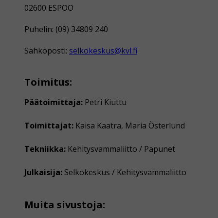
02600 ESPOO
Puhelin: (09) 34809 240
Sähköposti:
selkokeskus@kvl.fi
Toimitus:
Päätoimittaja:
Petri Kiuttu
Toimittajat:
Kaisa Kaatra, Maria Österlund
Tekniikka:
Kehitysvammaliitto / Papunet
Julkaisija:
Selkokeskus / Kehitysvammaliitto
Muita sivustoja: