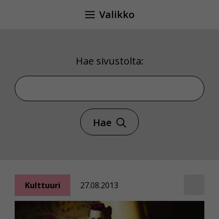
Siirry
Valikko
sisältöön
Hae sivustolta:
Hae sivustolta
Hae
Kulttuuri
27.08.2013