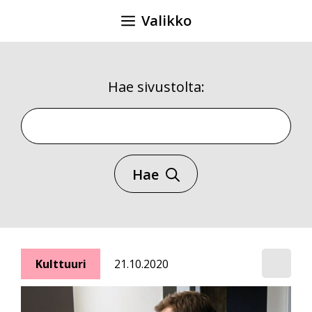
Siirry
Valikko
sisältöön
Hae sivustolta:
Hae sivustolta
Hae
Kulttuuri
21.10.2020