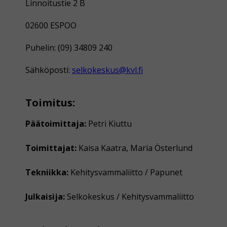
Linnoitustie 2 B
02600 ESPOO
Puhelin: (09) 34809 240
Sähköposti:
selkokeskus@kvl.fi
Toimitus:
Päätoimittaja:
Petri Kiuttu
Toimittajat:
Kaisa Kaatra, Maria Österlund
Tekniikka:
Kehitysvammaliitto / Papunet
Julkaisija:
Selkokeskus / Kehitysvammaliitto