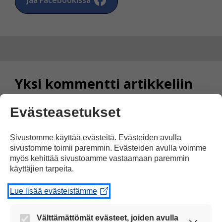
Yksi kommentti artikkeliin
”Kotikadun viimeinen syksy”
Evästeasetukset
Simo Natunen
Sivustomme käyttää evästeitä. Evästeiden avulla
sivustomme toimii paremmin. Evästeiden avulla voimme
14.07.2015 klo 14:16
myös kehittää sivustoamme vastaamaan paremmin
käyttäjien tarpeita.
Lue lisää evästeistämme
kotikatu on paras ohjelma.
Välttämättömät evästeet, joiden avulla