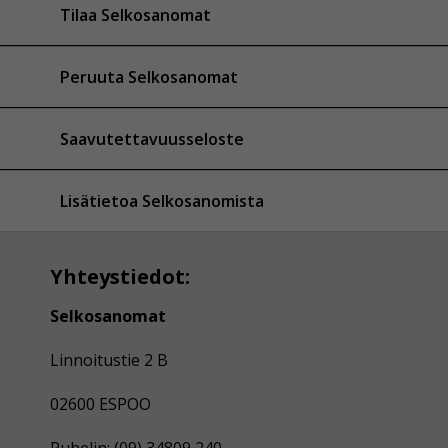
Tilaa Selkosanomat
Peruuta Selkosanomat
Saavutettavuusseloste
Lisätietoa Selkosanomista
Yhteystiedot:
Selkosanomat
Linnoitustie 2 B
02600 ESPOO
Puhelin: (09) 34809 240