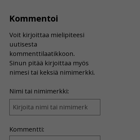
Voit valita, hyväksytkö näiden evästeiden käytön.
Kommentoi
Voit kirjoittaa mielipiteesi
uutisesta
kommenttilaatikkoon.
Sinun pitää kirjoittaa myös
nimesi tai keksiä nimimerkki.
First
Nimi tai nimimerkki:
Name
and
Location
Kommentti:
Kommentti