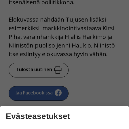
itsenäisenä poliitikkona.
Elokuvassa nähdään Tujusen lisäksi
esimerkiksi markkinointivastaava Kirsi
Piha, varainhankkija Hjallis Harkimo ja
Niinistön puoliso Jenni Haukio. Niinistö
itse esiintyy elokuvassa hyvin vähän.
Tulosta uutinen
Jaa Facebookissa
Evästeasetukset