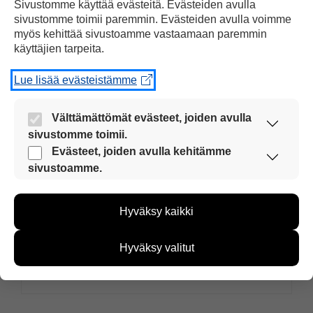
Sivustomme käyttää evästeitä. Evästeiden avulla
sivustomme toimii paremmin. Evästeiden avulla voimme
Yksi kommentti artikkeliin
myös kehittää sivustoamme vastaamaan paremmin
”Kohudokumentti
käyttäjien tarpeita.
presidentin kampanjasta”
Lue lisää evästeistämme
Välttämättömät evästeet, joiden avulla
samar dawoud
sivustomme toimii.
Nämä evästeet ovat aina käytössä, jotta
22.04.2014 klo 10:55
Evästeet, joiden avulla kehitämme
sivustoamme voi käyttää sujuvasti ja turvallisesti.
sivustoamme.
Näiden evästeiden avulla keräämme tietoa, miten
sivustoamme käytetään. Tiedon avulla voimme
Hyväksy kaikki
kehittää sivustoamme vastaamaan paremmin
Hyvä presedentti!!
käyttäjien tarpeita. Tietoa kerätään esimerkiksi
kävijämääristä ja siitä, mitä sivuja käytetään ja
Hyväksy valitut
miten sivuilla liikutaan. Emme kuitenkaan kerää
Vastaa
henkilötietoja kuten nimiä, eikä tietoja voi yhdistää
yksittäiseen käyttäjään.