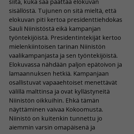
siitä, kuka saa päättää elokuvan
sisällöstä. Tujunen on sitä mieltä, että
elokuvan piti kertoa presidenttiehdokas
Sauli Niinistöstä eikä kampanjan
työntekijöistä. Presidentintekijät kertoo
mielenkiintoisen tarinan Niinistön
vaalikampanjasta ja sen työntekijöistä.
Elokuvassa nähdään paljon epätoivon ja
lamaannuksen hetkiä. Kampanjaan
osallistuvat vapaaehtoiset menettävät
välillä malttinsa ja ovat kyllästyneitä
Niinistön oikkuihin. Ehkä tämän
näyttäminen vaivaa Kokoomusta.
Niinistö on kuitenkin tunnettu jo
aiemmin varsin omapäisenä ja