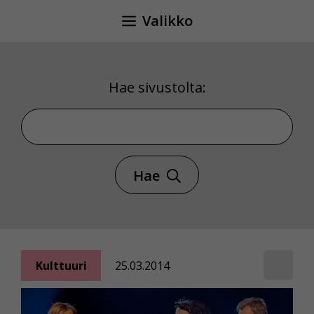
Siirry
Valikko
sisältöön
Hae sivustolta:
Hae sivustolta
Hae
Kulttuuri
25.03.2014