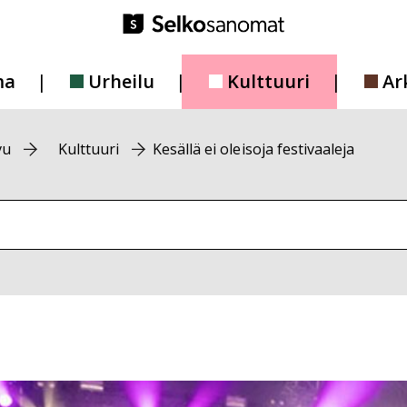
ma
Urheilu
Kulttuuri
Ar
vu
Kulttuuri
Kesällä ei ole isoja festivaaleja
vustolta