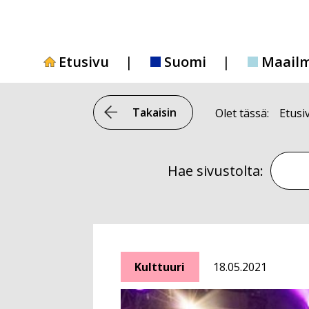
Siirry
sisältöön
Etusivu
Suomi
Maail
Takaisin
Olet tässä:
Etusi
Hae si
Hae sivustolta:
Kulttuuri
18.05.2021