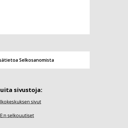
isätietoa Selkosanomista
uita sivustoja:
lkokeskuksen sivut
E:n selkouutiset