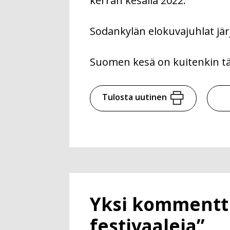
kerran kesällä 2022.
Sodankylän elokuvajuhlat jär
Suomen kesä on kuitenkin tä
Tulosta uutinen
Yksi kommentti a
festivaaleja”