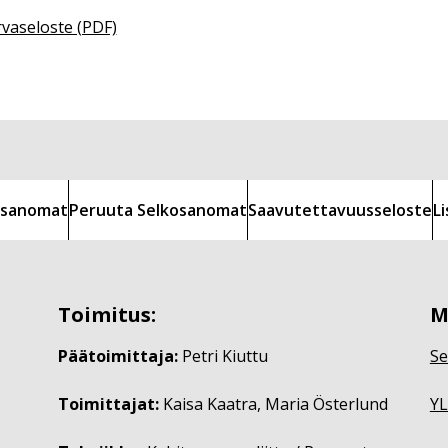
rvaseloste (PDF)
kosanomat
Peruuta Selkosanomat
Saavutettavuusseloste
L
Toimitus:
M
Päätoimittaja:
Petri Kiuttu
Se
Toimittajat:
Kaisa Kaatra, Maria Österlund
YL