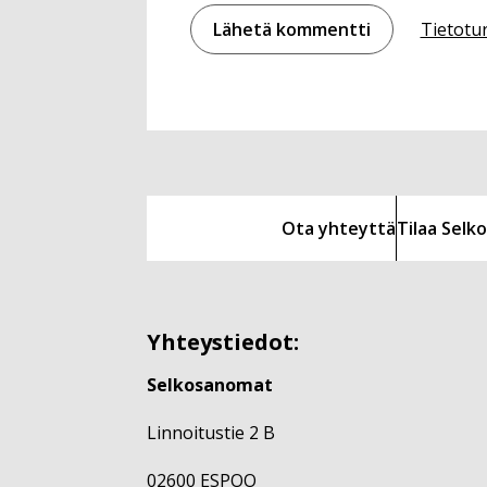
Tietotu
Ota yhteyttä
Tilaa Sel
Yhteystiedot:
Selkosanomat
Linnoitustie 2 B
02600 ESPOO