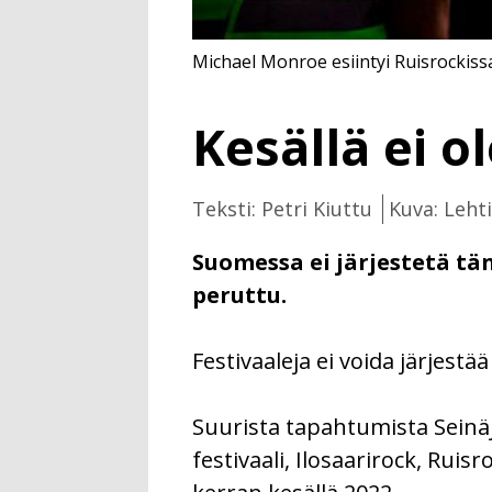
Michael Monroe esiintyi Ruisrockissa
Kesällä ei ol
Teksti: Petri Kiuttu
Kuva: Leht
Suomessa ei järjestetä tän
peruttu.
Festivaaleja ei voida järjest
Suurista tapahtumista Seinäj
festivaali, Ilosaarirock, Ru