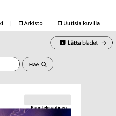
ki
Arkisto
Uutisia kuvilla
Hae
Kuuntele uutinen