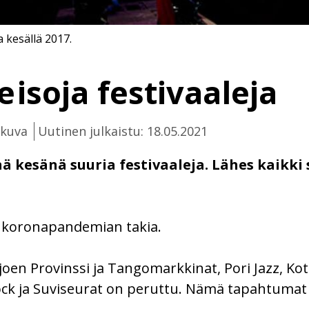
 kesällä 2017.
e isoja festivaaleja
ikuva
Uutinen julkaistu: 18.05.2021
ä kesänä suuria festivaaleja. Lähes kaikki 
ää koronapandemian takia.
oen Provinssi ja Tangomarkkinat, Pori Jazz, Kot
isrock ja Suviseurat on peruttu. Nämä tapahtuma