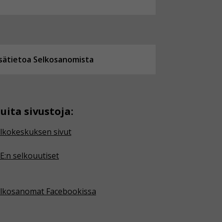
isätietoa Selkosanomista
uita sivustoja:
lkokeskuksen sivut
E:n selkouutiset
lkosanomat Facebookissa