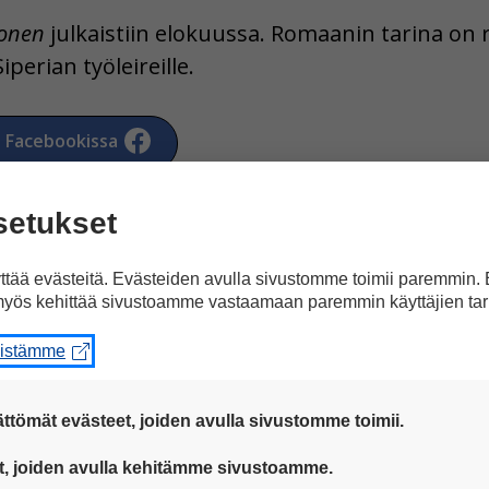
onen
julkaistiin elokuussa. Romaanin tarina on r
erian työleireille.
a Facebookissa
setukset
tää evästeitä. Evästeiden avulla sivustomme toimii paremmin.
yös kehittää sivustoamme vastaamaan paremmin käyttäjien tar
eistämme
artikkeliin ”Katja Ketulta
ttömät evästeet, joiden avulla sivustomme toimii.
 ovat aina käytössä, jotta sivustoamme voi käyttää sujuvasti ja t
t, joiden avulla kehitämme sivustoamme.