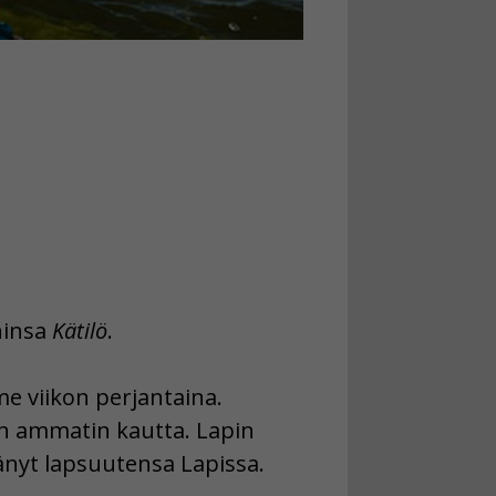
ninsa
Kätilö
.
me viikon perjantaina.
lön ammatin kautta. Lapin
tänyt lapsuutensa Lapissa.