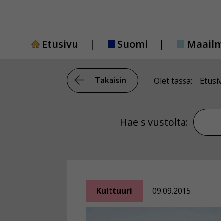
Siirry
sisältöön
Etusivu
Suomi
Maail
Takaisin
Olet tässä:
Etusi
Hae si
Hae sivustolta:
Kulttuuri
09.09.2015