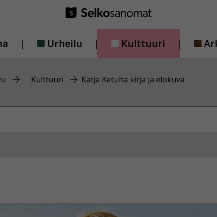
ma
Urheilu
Kulttuuri
Ar
vu
Kulttuuri
Katja Ketulta kirja ja elokuva
vustolta