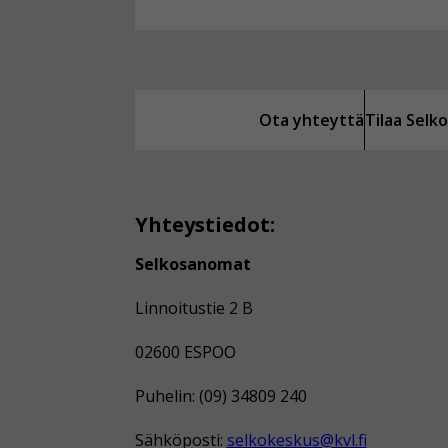
Ota yhteyttä
Tilaa Sel
Yhteystiedot:
Selkosanomat
Linnoitustie 2 B
02600 ESPOO
Puhelin: (09) 34809 240
Sähköposti:
selkokeskus@kvl.fi