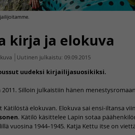
ailijoitamme.
a kirja ja elokuva
ikuva
Uutinen julkaistu: 09.09.2015
oussut uudeksi kirjailijasuosikiksi.
 2011. Silloin julkaistiin hänen menestysromaa
Kätilöstä elokuvan. Elokuva sai ensi-iltansa vii
osonen
. Kätilö käsittelee Lapin sotaa päähenki
illä vuosina 1944–1945. Katja Kettu itse on viet