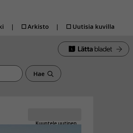
ki
Arkisto
Uutisia kuvilla
Hae
Kuuntele uutinen