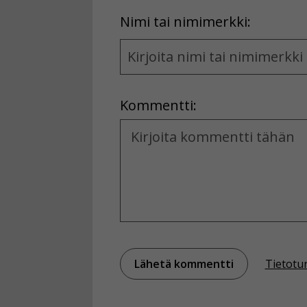
First
Nimi tai nimimerkki:
Name
and
Location
Kommentti:
Kommentti
Tietotu