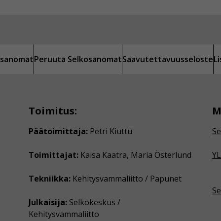
kosanomat
Peruuta Selkosanomat
Saavutettavuusseloste
L
Toimitus:
M
Päätoimittaja:
Petri Kiuttu
Se
Toimittajat:
Kaisa Kaatra, Maria Österlund
YL
Tekniikka:
Kehitysvammaliitto / Papunet
Se
Julkaisija:
Selkokeskus /
Kehitysvammaliitto