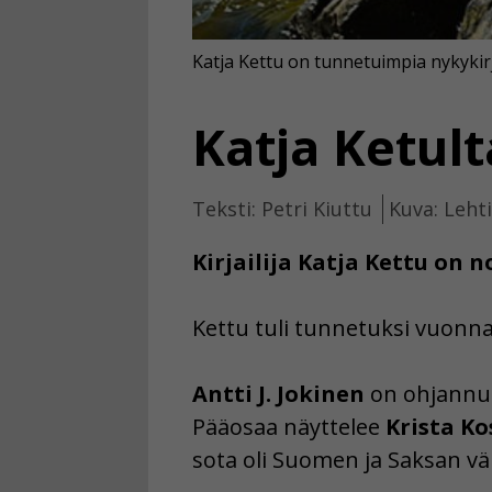
Katja Kettu on tunnetuimpia nykykirj
Katja Ketult
Teksti: Petri Kiuttu
Kuva: Leht
Kirjailija Katja Kettu on n
Kettu tuli tunnetuksi vuonna
Antti J. Jokinen
on ohjannut 
Pääosaa näyttelee
Krista K
sota oli Suomen ja Saksan väl