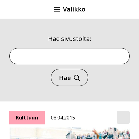
Siirry
Valikko
sisältöön
Hae sivustolta:
Hae sivustolta
Hae
Kulttuuri
08.04.2015