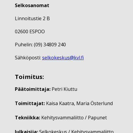
Selkosanomat
Linnoitustie 2 B
02600 ESPOO
Puhelin: (09) 34809 240
Sähköposti:
selkokeskus@kvl.fi
Toimitus:
Päätoimittaja:
Petri Kiuttu
Toimittajat:
Kaisa Kaatra, Maria Österlund
Tekniikka:
Kehitysvammaliitto / Papunet
Julkaisija:
Selkokeskus / Kehitysvammaliitto