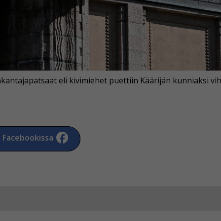
hyväksytkö näiden evästeiden käytön.
ntajapatsaat eli kivimiehet puettiin Käärijän kunniaksi vihr
a Facebookissa