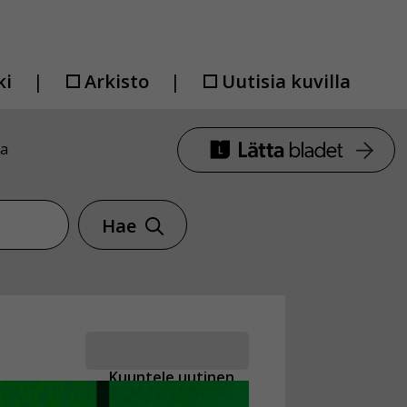
ki
Arkisto
Uutisia kuvilla
sa
Hae
Kuuntele uutinen