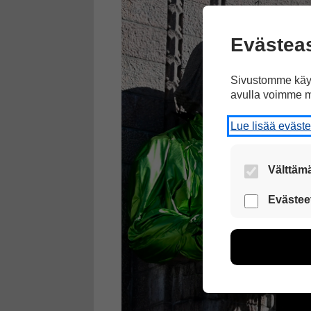
Evästea
Sivustomme käyt
avulla voimme m
Lue lisää eväst
Välttämä
Nämä evästeet
Evästee
Näiden eväst
voimme kehit
esimerkiksi kä
kuitenkaan ker
käyttäjään.