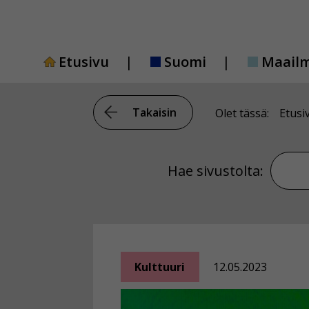
Siirry
sisältöön
Etusivu
Suomi
Maail
Takaisin
Olet tässä:
Etusi
Hae si
Hae sivustolta:
Kulttuuri
12.05.2023