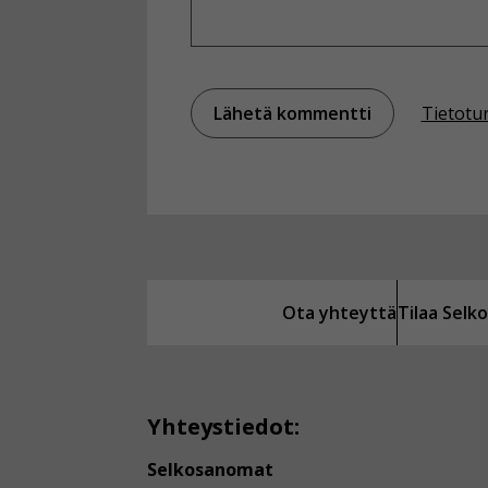
Tietotu
Ota yhteyttä
Tilaa Sel
Yhteystiedot:
Selkosanomat