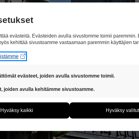
setukset
tää evästeitä. Evästeiden avulla sivustomme toimii paremmin.
yös kehittää sivustoamme vastaamaan paremmin käyttäjien tar
eistämme
ttömät evästeet, joiden avulla sivustomme toimii.
 ovat aina käytössä, jotta sivustoamme voi käyttää sujuvasti ja t
t, joiden avulla kehitämme sivustoamme.
eiden avulla keräämme tietoa, miten sivustoamme käytetään. Ti
tää sivustoamme vastaamaan paremmin käyttäjien tarpeita. Tie
Hyväksy kaikki
Hyväksy valitut
vijämääristä ja siitä, mitä sivuja käytetään ja miten sivuilla li
ää henkilötietoja kuten nimiä, eikä tietoja voi yhdistää yksittäi