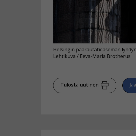
Voit valita, 
Helsingin päärautatieaseman lyhdynka
Lehtikuva / Eeva-Maria Brotherus
Tulosta uutinen
Ja