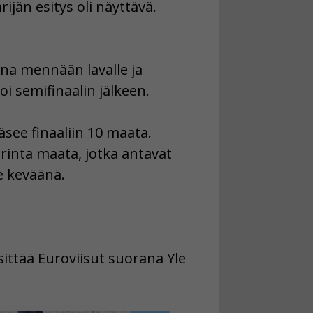
rijän esitys oli näyttävä.
aina mennään lavalle ja
i semifinaalin jälkeen.
äsee finaaliin 10 maata.
urinta maata, jotka antavat
e keväänä.
esittää Euroviisut suorana Yle