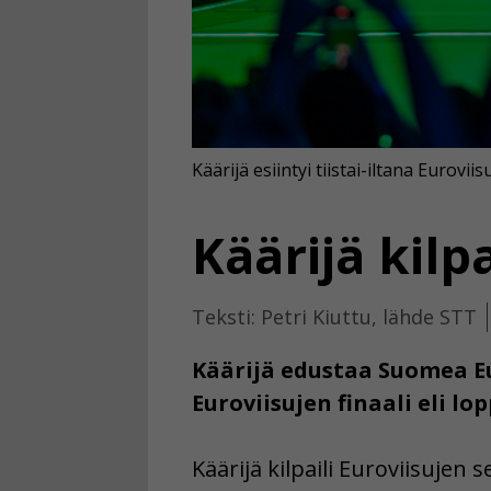
Käärijä esiintyi tiistai-iltana Eurovi
Käärijä kilp
Teksti: Petri Kiuttu, lähde STT
Käärijä edustaa Suomea Eu
Euroviisujen finaali eli lo
Käärijä kilpaili Euroviisujen 