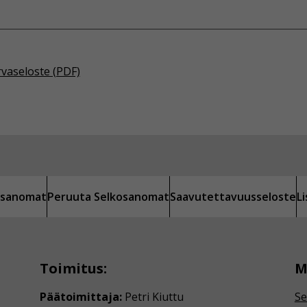
rvaseloste (PDF)
kosanomat
Peruuta Selkosanomat
Saavutettavuusseloste
L
Toimitus:
M
Päätoimittaja:
Petri Kiuttu
Se