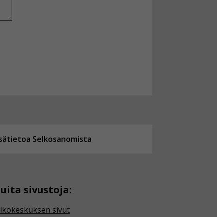
isätietoa Selkosanomista
uita sivustoja:
lkokeskuksen sivut