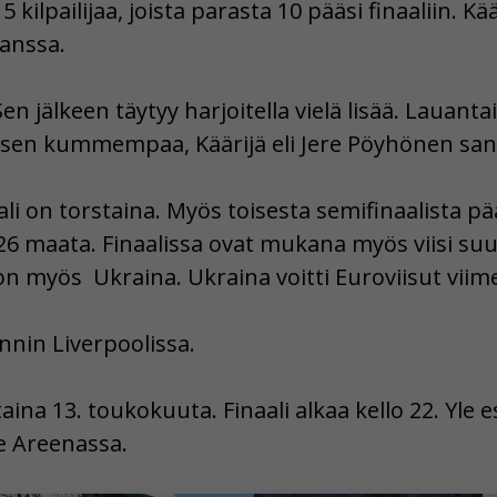
 kilpailijaa, joista parasta 10 pääsi finaaliin. Kää
kanssa.
en jälkeen täytyy harjoitella vielä lisää. Lauant
nä sen kummempaa, Käärijä eli Jere Pöyhönen sano
li on torstaina. Myös toisesta semifinaalista pä
 26 maata. Finaalissa ovat mukana myös viisi su
on myös Ukraina. Ukraina voitti Euroviisut viim
nnin Liverpoolissa.
aina 13. toukokuuta. Finaali alkaa kello 22. Yle 
le Areenassa.