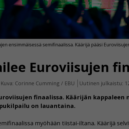
isujen ensimmäisessä semifinaalissa. Käärijä pääsi Euroviisujen
ailee Euroviisujen fi
Kuva: Corinne Cumming / EBU
Uutinen julkaistu: 1
roviisujen finaalissa. Käärijän kappaleen 
ppukilpailu on lauantaina.
semifinaalissa myöhään tiistai-iltana. Käärijä sel