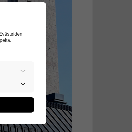
 Evästeiden
peita.
urvallisesti.
edon avulla
toa kerätään
ikutaan. Emme
seen