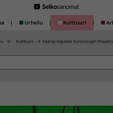
ma
Urheilu
Kulttuuri
Ar
vu
Kulttuuri
Käärijä kilpailee Euroviisujen finaalis
vustolta