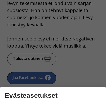
levyn tekemisestä ei johdu vain sarjan
suosiosta. Hän on tehnyt kappaleita
suomeksi jo kolmen vuoden ajan. Levy
ilmestyy keväällä.
Jonnen soololevy ei merkitse Negativen
loppua. Yhtye tekee vielä musiikkia.
Tulosta uutinen
Jaa Facebookissa
Evästeasetukset