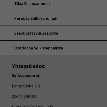
Tilaa Selkosanomat
Peruuta Selkosanomat
Saavutettavuusseloste
Lisätietoa Selkosanomista
Yhteystiedot:
Selkosanomat
Linnoitustie 2 B
02600 ESPOO
Puhelin: (09) 34809 240