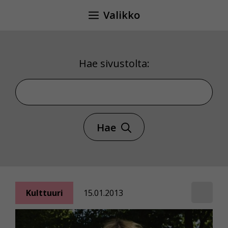
Siirry
Valikko
sisältöön
Hae sivustolta:
Hae sivustolta
Hae
Kulttuuri
15.01.2013