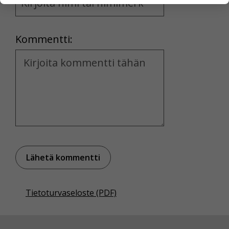
and
yksittäiseen käyttäjään.
Location
Voit valita, hyväksytkö näiden evästeiden käytön.
Kommentti:
Kommentti
Tietoturvaseloste (PDF)