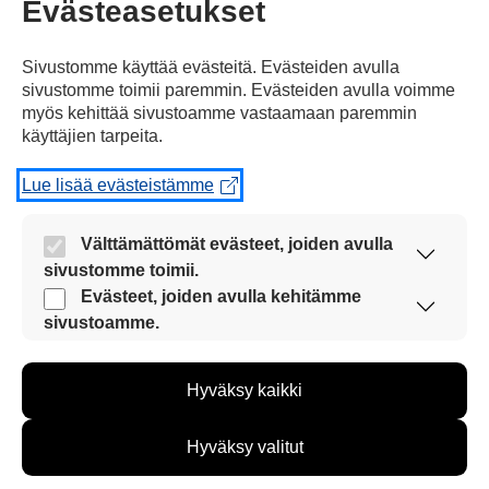
Evästeasetukset
Sivustomme käyttää evästeitä. Evästeiden avulla
sivustomme toimii paremmin. Evästeiden avulla voimme
myös kehittää sivustoamme vastaamaan paremmin
käyttäjien tarpeita.
Kommentoi
Lue lisää evästeistämme
Voit kirjoittaa mielipiteesi
Välttämättömät evästeet, joiden avulla
uutisesta
sivustomme toimii.
Nämä evästeet ovat aina käytössä, jotta
Evästeet, joiden avulla kehitämme
kommenttilaatikkoon.
sivustoamme voi käyttää sujuvasti ja turvallisesti.
sivustoamme.
Sinun pitää kirjoittaa myös
Näiden evästeiden avulla keräämme tietoa, miten
nimesi tai keksiä nimimerkki.
sivustoamme käytetään. Tiedon avulla voimme
Hyväksy kaikki
kehittää sivustoamme vastaamaan paremmin
käyttäjien tarpeita. Tietoa kerätään esimerkiksi
First
Nimi tai nimimerkki:
kävijämääristä ja siitä, mitä sivuja käytetään ja
Hyväksy valitut
miten sivuilla liikutaan. Emme kuitenkaan kerää
Name
henkilötietoja kuten nimiä, eikä tietoja voi yhdistää