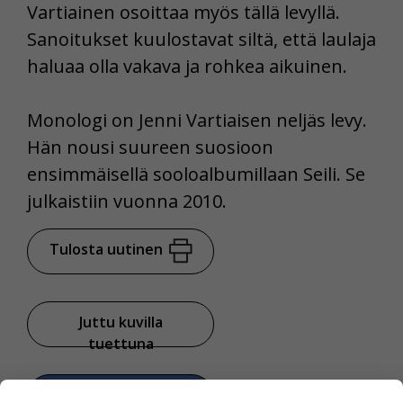
Vartiainen osoittaa myös tällä levyllä.
Sanoitukset kuulostavat siltä, että laulaja
haluaa olla vakava ja rohkea aikuinen.
Monologi on Jenni Vartiaisen neljäs levy.
Hän nousi suureen suosioon
ensimmäisellä sooloalbumillaan Seili. Se
julkaistiin vuonna 2010.
Tulosta uutinen
Juttu kuvilla
tuettuna
Jaa Facebookissa