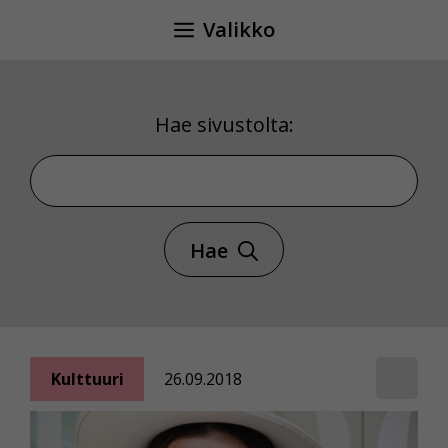
Siirry
Valikko
sisältöön
Hae sivustolta:
Hae sivustolta
Hae
Kulttuuri
26.09.2018