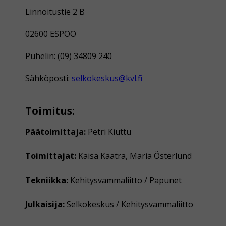
Linnoitustie 2 B
02600 ESPOO
Puhelin: (09) 34809 240
Sähköposti:
selkokeskus@kvl.fi
Toimitus:
Päätoimittaja:
Petri Kiuttu
Toimittajat:
Kaisa Kaatra, Maria Österlund
Tekniikka:
Kehitysvammaliitto / Papunet
Julkaisija:
Selkokeskus / Kehitysvammaliitto