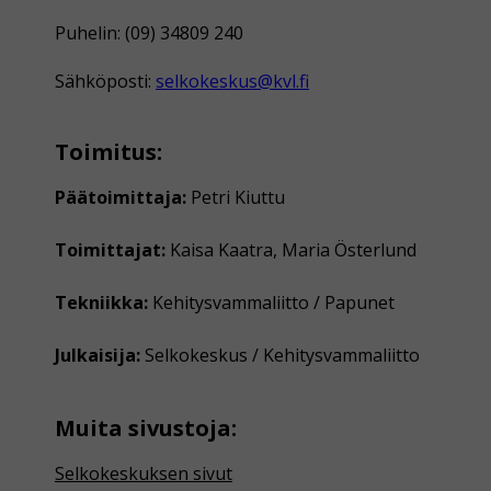
Puhelin: (09) 34809 240
Sähköposti:
selkokeskus@kvl.fi
Toimitus:
Päätoimittaja:
Petri Kiuttu
Toimittajat:
Kaisa Kaatra, Maria Österlund
Tekniikka:
Kehitysvammaliitto / Papunet
Julkaisija:
Selkokeskus / Kehitysvammaliitto
Muita sivustoja:
Selkokeskuksen sivut