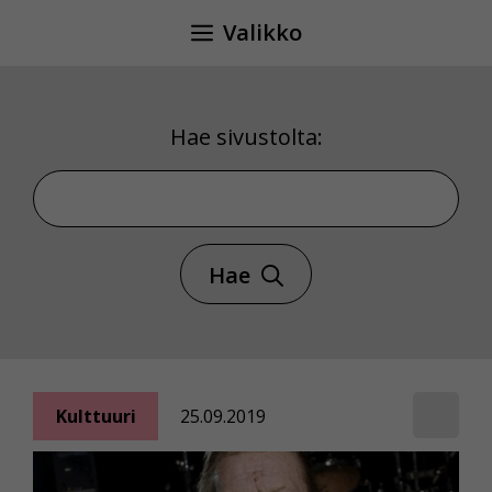
Siirry
Valikko
sisältöön
Hae sivustolta:
Hae sivustolta
Hae
Kulttuuri
25.09.2019