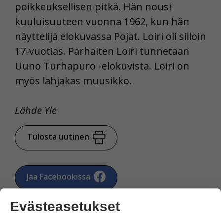
poikkeuksellisen pitkä. Hän nousi
kuuluisuuteen vuonna 1962, kun hän
näyttelijä elokuvassa Pojat. Loiri oli silloin
17-vuotias. Parhaiten Loiri tunnetaan
Uuno Turhapuro -elokuvista. Loiri on
myös lahjakas muusikko.
Lähde Yle
Tulosta uutinen
Jaa Facebookissa
Evästeasetukset