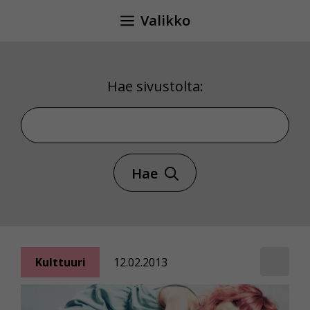
Siirry
Valikko
sisältöön
Hae sivustolta:
Hae sivustolta
Hae
Kulttuuri
12.02.2013