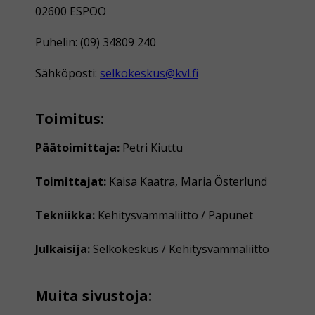
02600 ESPOO
Puhelin: (09) 34809 240
Sähköposti:
selkokeskus@kvl.fi
Toimitus:
Päätoimittaja:
Petri Kiuttu
Toimittajat:
Kaisa Kaatra, Maria Österlund
Tekniikka:
Kehitysvammaliitto / Papunet
Julkaisija:
Selkokeskus / Kehitysvammaliitto
Muita sivustoja: