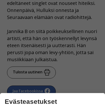
edeltäneet singlet ovat nouseet hiteiksi.
Onnenpäivä, Hulluksi onnesta ja
Seuraavaan elämään ovat radiohittejä.
Jannika B on siitä poikkeuksellinen nuori
artisti, että hän on työskennellyt levynsä
eteen itsenäisesti ja uutterasti. Hän
perusti jopa oman levy-yhtiön, jotta sai
musiikkiaan julkaistua.
Tulosta uutinen
Jaa Facebookissa
Evästeasetukset