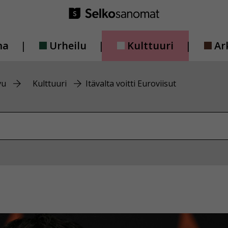
ma
Urheilu
Kulttuuri
Ar
vu
Kulttuuri
Itävalta voitti Euroviisut
vustolta