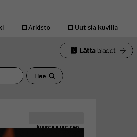
ki
Arkisto
Uutisia kuvilla
Hae
Kuuntele uutinen