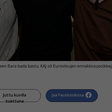
leen Bara bada bastu. KAJ oli Euroviisujen ennakkosuosikkeja
Juttu kuvilla
Jaa Facebookissa
tuettuna