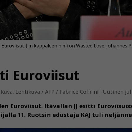
tti Euroviisut. JJ:n kappaleen nimi on Wasted Love. Johannes 
ti Euroviisut
Kuva: Lehtikuva / AFP / Fabrice Coffrini
Uutinen jul
en Euroviisut. Itävallan JJ esitti Euroviisu
jalla 11. Ruotsin edustaja KAJ tuli neljänne