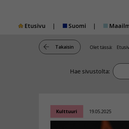
Siirry
sisältöön
Etusivu
Suomi
Maail
Takaisin
Olet tässä:
Etusi
Hae si
Hae sivustolta:
Kulttuuri
19.05.2025