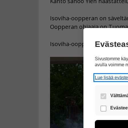
Kanto sanoo Ylen haastattel
Isoviha-oopperan on säveltän
Oopperan ohjaaja on Tuomas
Evästea
Isoviha-oopperaa esitetään I
Sivustomme käyt
avulla voimme m
Lue lisää eväst
Välttämä
Nämä evästeet
Evästee
Näiden eväst
voimme kehit