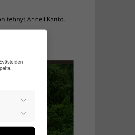
on tehnyt Anneli Kanto.
 Evästeiden
peita.
urvallisesti.
edon avulla
toa kerätään