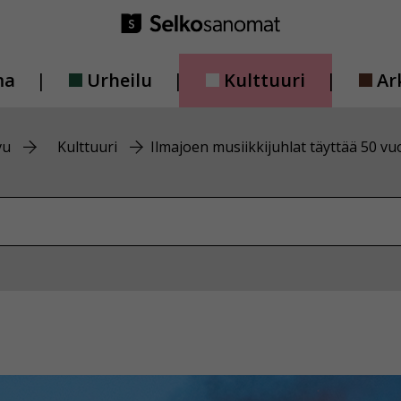
ma
Urheilu
Kulttuuri
Ar
vu
Kulttuuri
Ilmajoen musiikkijuhlat täyttää 50 vu
vustolta