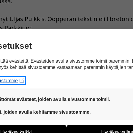
ussa.
yt Uljas Pulkkis. Oopperan tekstin eli libreton 
 Parkkinen.
setukset
lmajoella 16. kesäkuuta saakka.
tää evästeitä. Evästeiden avulla sivustomme toimii paremmin.
yös kehittää sivustoamme vastaamaan paremmin käyttäjien tar
eistämme
ttömät evästeet, joiden avulla sivustomme toimii.
 ovat aina käytössä, jotta sivustoamme voi käyttää sujuvasti ja t
t, joiden avulla kehitämme sivustoamme.
eiden avulla keräämme tietoa, miten sivustoamme käytetään. Ti
tää sivustoamme vastaamaan paremmin käyttäjien tarpeita. Tie
Hyväksy kaikki
Hyväksy valitut