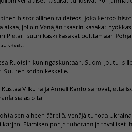
jolloin venäläiset kasakat tuhosivat Pohjanmaata
inen historiallinen taideteos, joka kertoo hist
aikaa, jolloin Venäjän tsaarin kasakat hyökkäs
ari Pietari Suuri käski kasakat polttamaan Pohj
sukkaat.
ssa Ruotsin kuningaskuntaan. Suomi joutui sill
ari Suuren sodan keskelle.
Kustaa Vilkuna ja Anneli Kanto sanovat, että i
anlaisia asioita
ohtaisen aiheen äärellä. Venäjä tuhoaa Ukrainaa.
 karjan. Elämisen pohja tuhotaan ja tavalliset ihmi