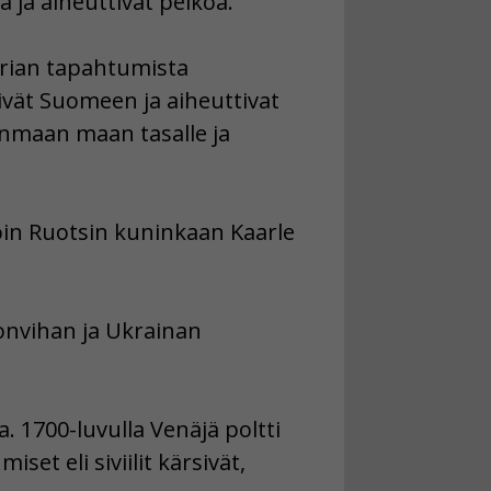
 ja aiheuttivat pelkoa.
orian tapahtumista
ivät Suomeen ja aiheuttivat
anmaan maan tasalle ja
oin Ruotsin kuninkaan Kaarle
sonvihan ja Ukrainan
 1700-luvulla Venäjä poltti
set eli siviilit kärsivät,