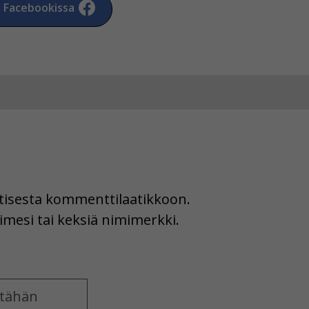
a Facebookissa
uutisesta kommenttilaatikkoon.
imesi tai keksiä nimimerkki.