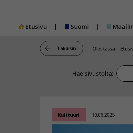
Siirry
sisältöön
Etusivu
Suomi
Maail
Takaisin
Olet tässä:
Etusi
Hae si
Hae sivustolta:
Kulttuuri
10.06.2025