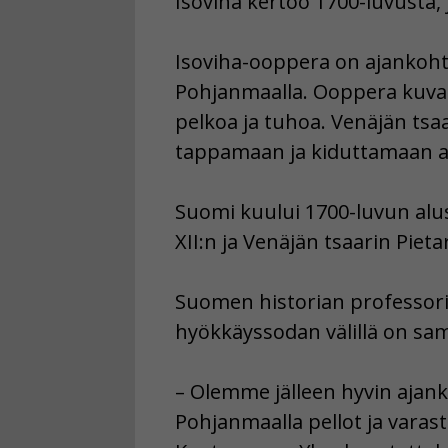
Isoviha kertoo 1700-luvusta, 
Isoviha-ooppera on ajankohta
Pohjanmaalla. Ooppera kuvaa 
pelkoa ja tuhoa. Venäjän tsa
tappamaan ja kiduttamaan a
Suomi kuului 1700-luvun alu
XII:n ja Venäjän tsaarin Piet
Suomen historian professori 
hyökkäyssodan välillä on sam
– Olemme jälleen hyvin ajank
Pohjanmaalla pellot ja varasti