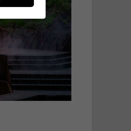
ikutaan. Emme
seen