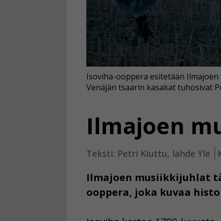
Isoviha-ooppera esitetään Ilmajoen m
Venäjän tsaarin kasakat tuhosivat 
Ilmajoen mu
Teksti: Petri Kiuttu, lähde Yle
Ilmajoen musiikkijuhlat tä
ooppera, joka kuvaa histo