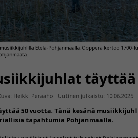
usiikkijuhlilla Etelä-Pohjanmaalla. Ooppera kertoo 1700-lu
Pohjanmaata.
siikkijuhlat täyttää
Kuva: Heikki Peräaho
Uutinen julkaistu: 10.06.2025
yttää 50 vuotta. Tänä kesänä musiikkijuhli
riallisia tapahtumia Pohjanmaalla.