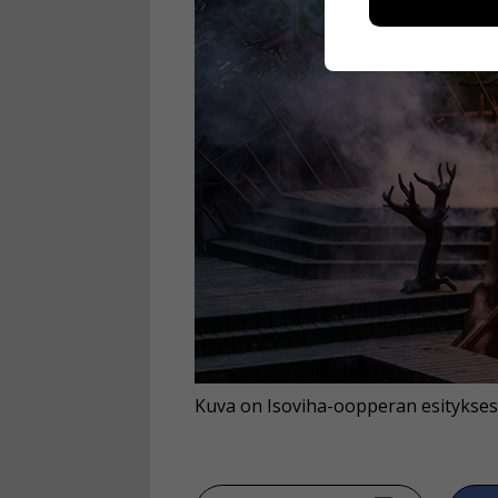
esimerkiksi kä
kuitenkaan ker
käyttäjään.
Voit valita, 
Kuva on Isoviha-oopperan esitykses