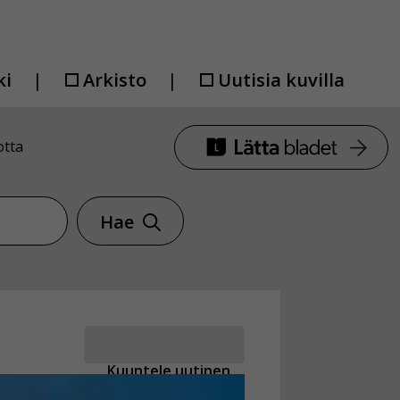
ki
Arkisto
Uutisia kuvilla
otta
Hae
Kuuntele uutinen