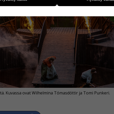
vijämääristä ja siitä, mitä sivuja käytetään ja miten sivuilla li
ää henkilötietoja kuten nimiä, eikä tietoja voi yhdistää yksittäi
hyväksytkö näiden evästeiden käytön.
tä. Kuvassa ovat Wilhelmina Tómasdóttir ja Tomi Punkeri.