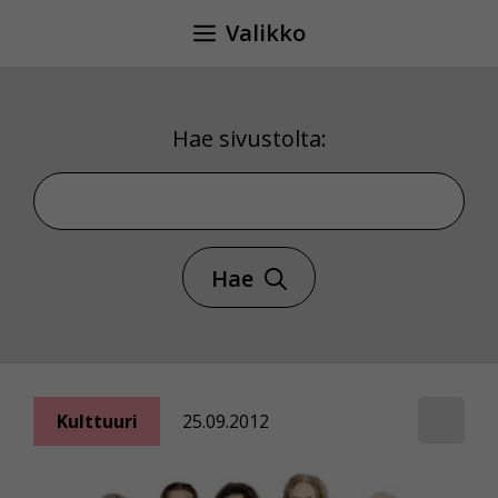
Siirry
Valikko
sisältöön
Hae sivustolta:
Hae sivustolta
Hae
Kulttuuri
25.09.2012