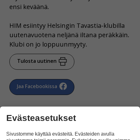
ensi keväänä.
HIM esiintyy Helsingin Tavastia-klubilla
uutenavuotena neljänä iltana peräkkäin.
Klubi on jo loppuunmyyty.
Tulosta uutinen
Jaa Facebookissa
Evästeasetukset
Sivustomme käyttää evästeitä. Evästeiden avulla