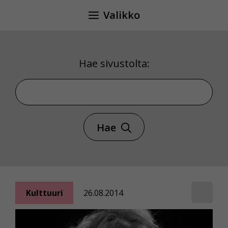
Siirry
Valikko
sisältöön
Hae sivustolta:
Hae sivustolta
Hae
Kulttuuri
26.08.2014