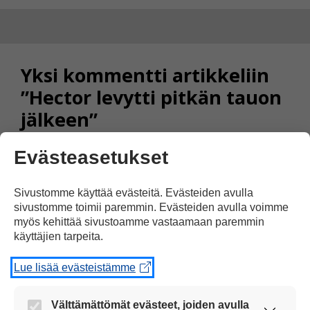
Yksi kommentti artikkeliin
”Hector levytti pitkän tauon
jälkeen”
Evästeasetukset
MARKO KE 27V
Sivustomme käyttää evästeitä. Evästeiden avulla
30.08.2014 klo 10:31
sivustomme toimii paremmin. Evästeiden avulla voimme
myös kehittää sivustoamme vastaamaan paremmin
käyttäjien tarpeita.
HYVÄÄ MUSIIKKIA MARKO ANJA
Lue lisää evästeistämme
MARKUU HYVYÄÄ SYS
Välttämättömät evästeet, joiden avulla