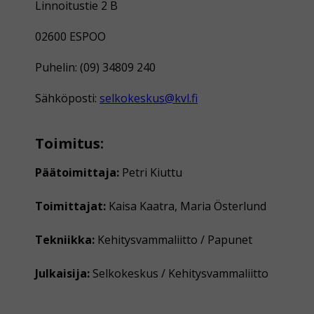
Linnoitustie 2 B
02600 ESPOO
Puhelin: (09) 34809 240
Sähköposti:
selkokeskus@kvl.fi
Toimitus:
Päätoimittaja:
Petri Kiuttu
Toimittajat:
Kaisa Kaatra, Maria Österlund
Tekniikka:
Kehitysvammaliitto / Papunet
Julkaisija:
Selkokeskus / Kehitysvammaliitto