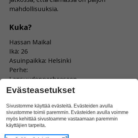
mahdollisuuksia.
Kuka?
Hassan Maikal
Ikä: 26
Asuinpaikka: Helsinki
Perhe:
Lapsuudenperheeseen
kuuluu yksinhuoltaja-äiti
Evästeasetukset
ja pikkusisko.
Työ: Artisti ja yhteisövaikuttaja
Sivustomme käyttää evästeitä. Evästeiden avulla
sivustomme toimii paremmin. Evästeiden avulla voimme
Harrastukset: Liikunta.
myös kehittää sivustoamme vastaamaan paremmin
”Käyn kuntosalilla.
käyttäjien tarpeita.
Pelaamme kavereiden kanssa myös