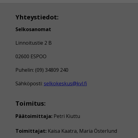
Yhteystiedot:
Selkosanomat
Linnoitustie 2 B
02600 ESPOO
Puhelin: (09) 34809 240
Sähköposti:
selkokeskus@kvl.fi
Toimitus:
Päätoimittaja:
Petri Kiuttu
Toimittajat:
Kaisa Kaatra, Maria Österlund