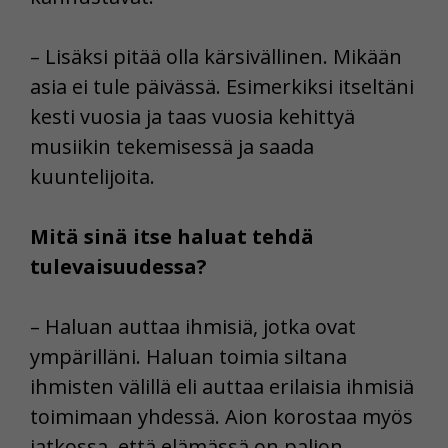
– Lisäksi pitää olla kärsivällinen. Mikään
asia ei tule päivässä. Esimerkiksi itseltäni
kesti vuosia ja taas vuosia kehittyä
musiikin tekemisessä ja saada
kuuntelijoita.
Mitä sinä itse haluat tehdä
tulevaisuudessa?
– Haluan auttaa ihmisiä, jotka ovat
ympärilläni. Haluan toimia siltana
ihmisten välillä eli auttaa erilaisia ihmisiä
toimimaan yhdessä. Aion korostaa myös
jatkossa, että elämässä on paljon