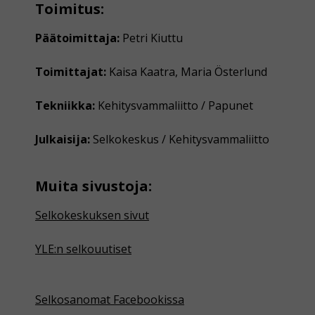
Toimitus:
Päätoimittaja:
Petri Kiuttu
Toimittajat:
Kaisa Kaatra, Maria Österlund
Tekniikka:
Kehitysvammaliitto / Papunet
Julkaisija:
Selkokeskus / Kehitysvammaliitto
Muita sivustoja:
Selkokeskuksen sivut
YLE:n selkouutiset
Selkosanomat Facebookissa