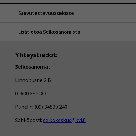
Saavutettavuusseloste
Lisätietoa Selkosanomista
Yhteystiedot:
Selkosanomat
Linnoitustie 2 B
02600 ESPOO
Puhelin: (09) 34809 240
Sähköposti:
selkokeskus@kvl.fi