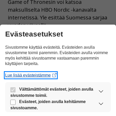
Game of Thronesin voi katsoa
maksulliselta HBO Nordic -kanavalta
internetissä. Yle esittää Suomessa sarjaa
vuoden viiveellä.
Evästeasetukset
Tulosta uutinen
Sivustomme käyttää evästeitä. Evästeiden avulla
sivustomme toimii paremmin. Evästeiden avulla voimme
myös kehittää sivustoamme vastaamaan paremmin
Jaa Facebookissa
käyttäjien tarpeita.
Lue lisää evästeistämme
Välttämättömät evästeet, joiden avulla
sivustomme toimii.
Nämä evästeet ovat aina käytössä, jotta
Evästeet, joiden avulla kehitämme
Kommentoi
sivustoamme voi käyttää sujuvasti ja turvallisesti.
sivustoamme.
Näiden evästeiden avulla keräämme tietoa, miten