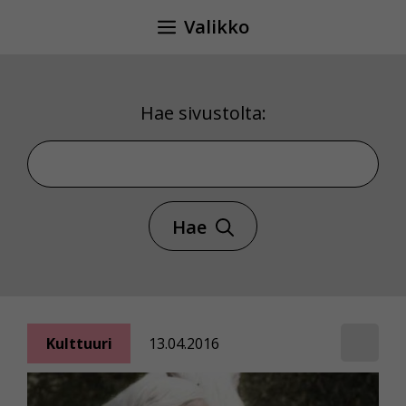
Siirry
Valikko
sisältöön
Hae sivustolta:
Hae sivustolta
Hae
Kulttuuri
13.04.2016