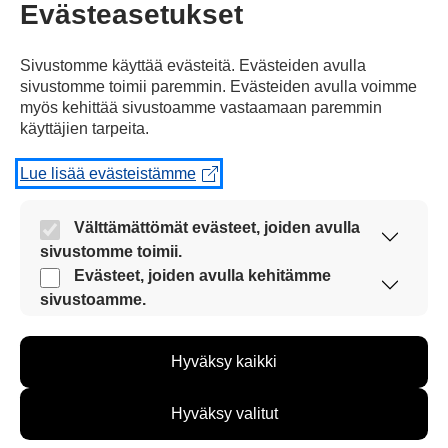
Evästeasetukset
Sivustomme käyttää evästeitä. Evästeiden avulla
sivustomme toimii paremmin. Evästeiden avulla voimme
myös kehittää sivustoamme vastaamaan paremmin
käyttäjien tarpeita.
Kommentoi
Lue lisää evästeistämme
Voit kirjoittaa mielipiteesi
Välttämättömät evästeet, joiden avulla
sivustomme toimii.
uutisesta
Nämä evästeet ovat aina käytössä, jotta
Evästeet, joiden avulla kehitämme
kommenttilaatikkoon.
sivustoamme voi käyttää sujuvasti ja turvallisesti.
sivustoamme.
Sinun pitää kirjoittaa myös
Näiden evästeiden avulla keräämme tietoa, miten
sivustoamme käytetään. Tiedon avulla voimme
nimesi tai keksiä nimimerkki.
Hyväksy kaikki
kehittää sivustoamme vastaamaan paremmin
käyttäjien tarpeita. Tietoa kerätään esimerkiksi
First
Nimi tai nimimerkki:
kävijämääristä ja siitä, mitä sivuja käytetään ja
Hyväksy valitut
miten sivuilla liikutaan. Emme kuitenkaan kerää
Name