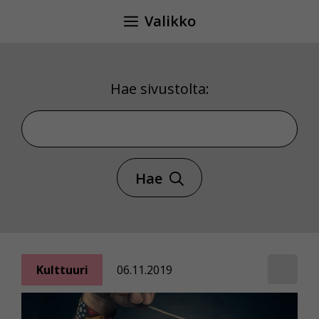
Siirry
Valikko
sisältöön
Hae sivustolta:
Hae sivustolta
Hae
Kulttuuri
06.11.2019