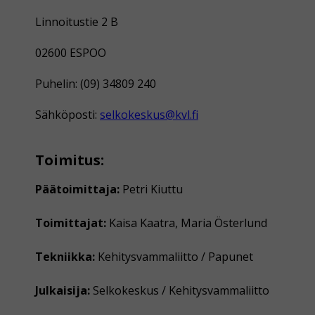
Linnoitustie 2 B
02600 ESPOO
Puhelin: (09) 34809 240
Sähköposti:
selkokeskus@kvl.fi
Toimitus:
Päätoimittaja:
Petri Kiuttu
Toimittajat:
Kaisa Kaatra, Maria Österlund
Tekniikka:
Kehitysvammaliitto / Papunet
Julkaisija:
Selkokeskus / Kehitysvammaliitto