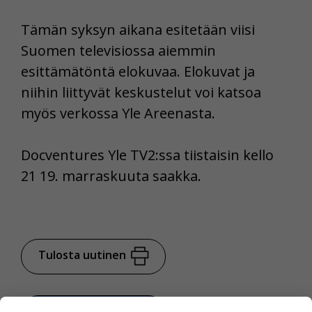
Tämän syksyn aikana esitetään viisi
Suomen televisiossa aiemmin
esittämätöntä elokuvaa. Elokuvat ja
niihin liittyvät keskustelut voi katsoa
myös verkossa Yle Areenasta.
Docventures Yle TV2:ssa tiistaisin kello
21 19. marraskuuta saakka.
Tulosta uutinen
Jaa Facebookissa