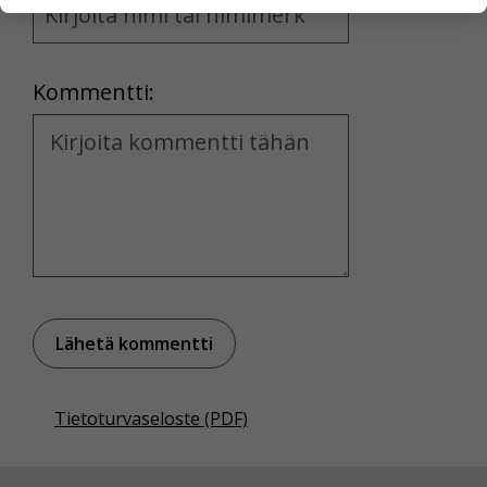
henkilötietoja kuten nimiä, eikä tietoja voi yhdistää
and
yksittäiseen käyttäjään.
Location
Voit valita, hyväksytkö näiden evästeiden käytön.
Kommentti:
Kommentti
Tietoturvaseloste (PDF)