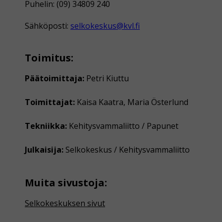
Puhelin: (09) 34809 240
Sähköposti:
selkokeskus@kvl.fi
Toimitus:
Päätoimittaja:
Petri Kiuttu
Toimittajat:
Kaisa Kaatra, Maria Österlund
Tekniikka:
Kehitysvammaliitto / Papunet
Julkaisija:
Selkokeskus / Kehitysvammaliitto
Muita sivustoja:
Selkokeskuksen sivut