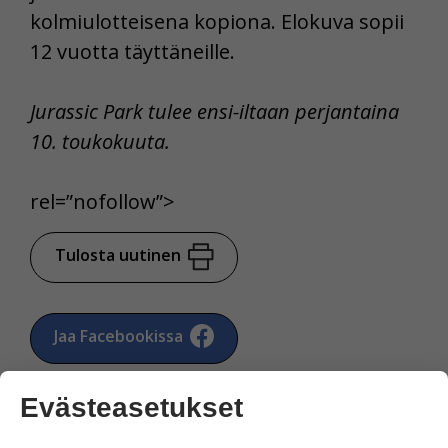
kolmiulotteisena kopiona. Elokuva sopii
12 vuotta täyttäneille.
Jurassic Park tulee ensi-iltaan perjantaina
10. toukokuuta.
rel=”nofollow”>
Tulosta uutinen
Jaa Facebookissa
Evästeasetukset