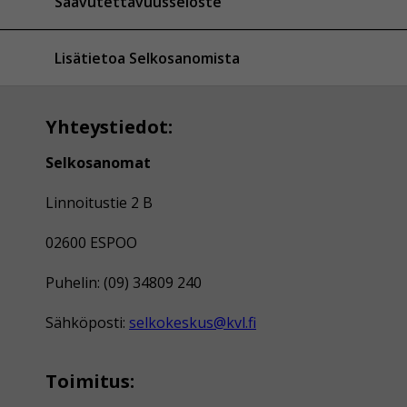
Saavutettavuusseloste
Lisätietoa Selkosanomista
Yhteystiedot:
Selkosanomat
Linnoitustie 2 B
02600 ESPOO
Puhelin: (09) 34809 240
Sähköposti:
selkokeskus@kvl.fi
Toimitus: