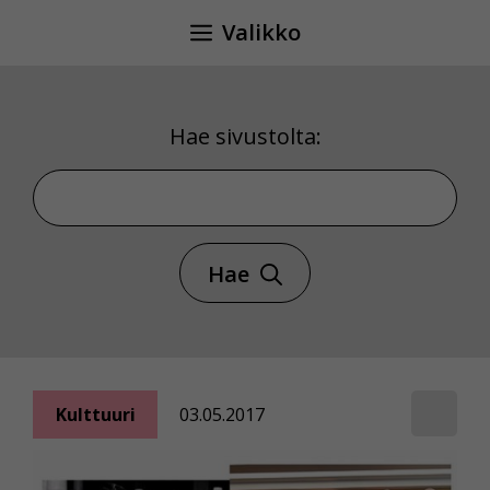
Siirry
Valikko
sisältöön
Hae sivustolta:
Hae sivustolta
Hae
Kulttuuri
03.05.2017