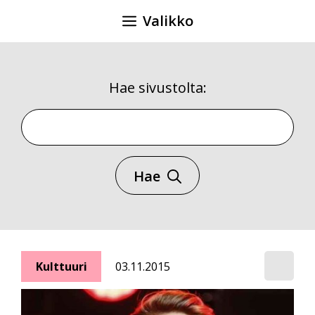
Siirry
Valikko
sisältöön
Hae sivustolta:
Hae sivustolta
Hae
Kulttuuri
03.11.2015