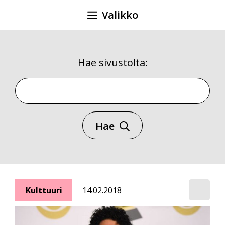
Siirry
Valikko
sisältöön
Hae sivustolta:
Hae sivustolta
Hae
Kulttuuri
14.02.2018