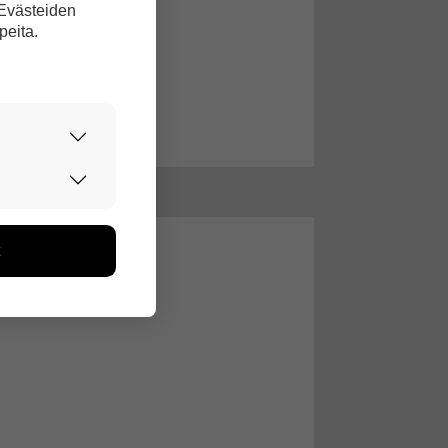
 Evästeiden
peita.
urvallisesti.
edon avulla
toa kerätään
ikutaan. Emme
seen