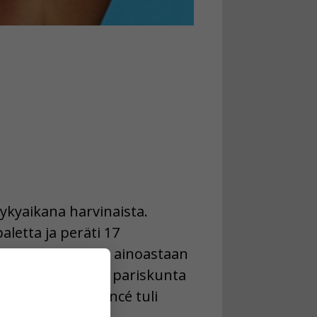
nykyaikana harvinaista.
letta ja peräti 17
kset eivät jääneet ainoastaan
alle hänelle, että pariskunta
oisin oleva Beyoncé tuli