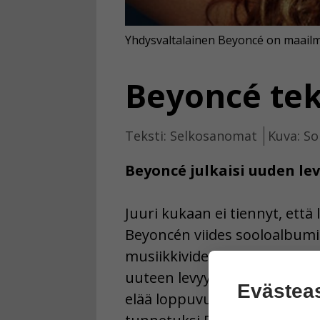
Yhdysvaltalainen Beyoncé on maailm
Beyoncé tek
Teksti: Selkosanomat
Kuva: So
Beyoncé julkaisi uuden lev
Juuri kukaan ei tiennyt, että
Beyoncén viides sooloalbumi 
musiikkivideota. Levy julkais
uuteen levyyn. 32-vuotias lau
Evästea
elää loppuvuoden vegaaneina 