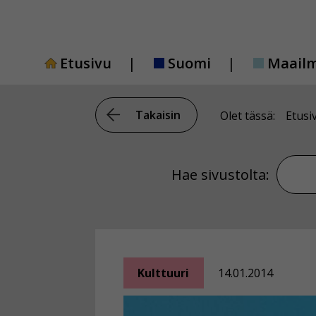
Siirry
sisältöön
Etusivu
Suomi
Maail
Takaisin
Olet tässä:
Etusi
Hae si
Hae sivustolta:
Kulttuuri
14.01.2014