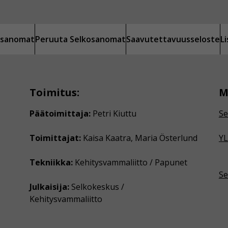
kosanomat
Peruuta Selkosanomat
Saavutettavuusseloste
L
Toimitus:
M
Päätoimittaja:
Petri Kiuttu
Se
Toimittajat:
Kaisa Kaatra, Maria Österlund
YL
Tekniikka:
Kehitysvammaliitto / Papunet
Se
Julkaisija:
Selkokeskus /
Kehitysvammaliitto