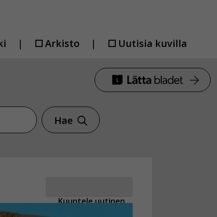
ki
Arkisto
Uutisia kuvilla
Hae
Kuuntele uutinen