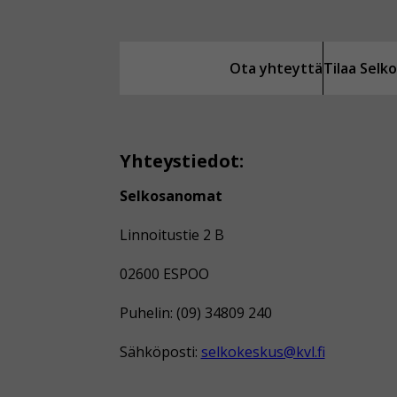
Ota yhteyttä
Tilaa Sel
Yhteystiedot:
Selkosanomat
Linnoitustie 2 B
02600 ESPOO
Puhelin: (09) 34809 240
Sähköposti:
selkokeskus@kvl.fi