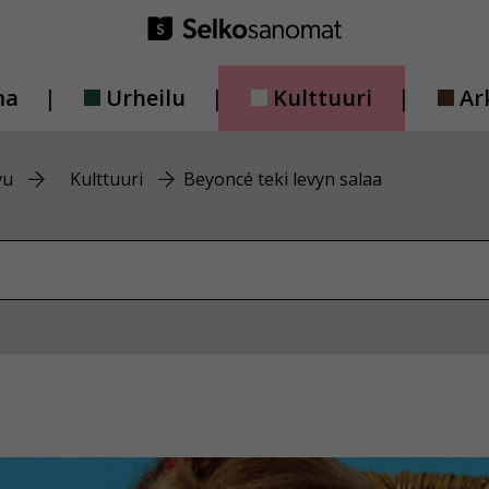
ma
Urheilu
Kulttuuri
Ar
vu
Kulttuuri
Beyoncé teki levyn salaa
vustolta