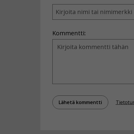
Name
and
Location
Kommentti:
Kommentti
Tietotu