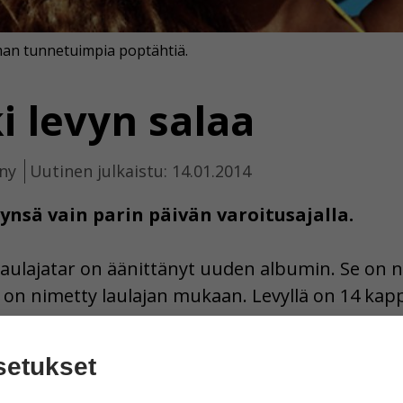
an tunnetuimpia poptähtiä.
i levyn salaa
ny
Uutinen julkaistu: 14.01.2014
ynsä vain parin päivän varoitusajalla.
 laulajatar on äänittänyt uuden albumin. Se on 
on nimetty laulajan mukaan. Levyllä on 14 kappa
tiin joulukuun puolessa välissä. Beyoncén ylläty
laja yllätti myös aviomiehensä Jay-Z:n ilmoittam
setukset
eli ilman eläinperäistä ravintoa. Teksasista kot