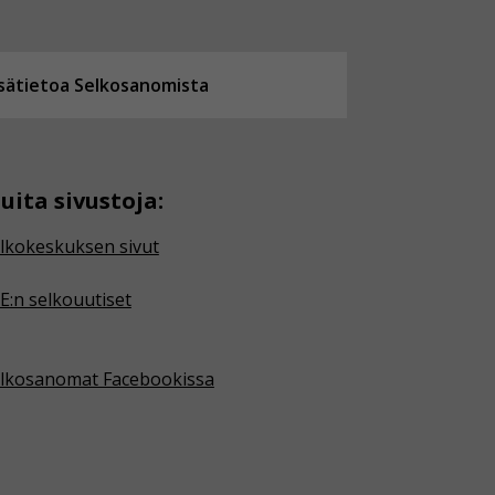
isätietoa Selkosanomista
uita sivustoja:
lkokeskuksen sivut
E:n selkouutiset
lkosanomat Facebookissa