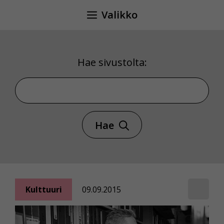
Siirry
Valikko
sisältöön
Hae sivustolta:
Hae sivustolta
Hae
Kulttuuri
09.09.2015