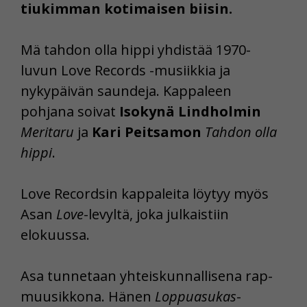
tiukimman kotimaisen biisin.
Mä tahdon olla hippi yhdistää 1970-
luvun Love Records -musiikkia ja
nykypäivän saundeja. Kappaleen
pohjana soivat
Isokynä Lindholmin
Meritaru
ja
Kari Peitsamon
Tahdon olla
hippi
.
Love Recordsin kappaleita löytyy myös
Asan
Love
-levyltä, joka julkaistiin
elokuussa.
Asa tunnetaan yhteiskunnallisena rap-
muusikkona. Hänen
Loppuasukas
-