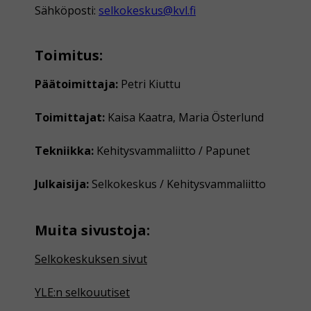
Sähköposti:
selkokeskus@kvl.fi
Toimitus:
Päätoimittaja:
Petri Kiuttu
Toimittajat:
Kaisa Kaatra, Maria Österlund
Tekniikka:
Kehitysvammaliitto / Papunet
Julkaisija:
Selkokeskus / Kehitysvammaliitto
Muita sivustoja:
Selkokeskuksen sivut
YLE:n selkouutiset