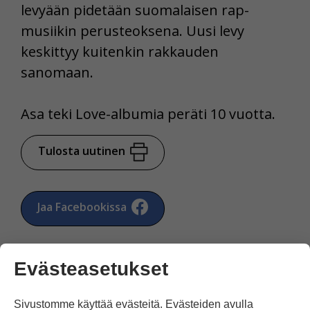
levyään pidetään suomalaisen rap-
musiikin perusteoksena. Uusi levy
keskittyy kuitenkin rakkauden
sanomaan.
Asa teki Love-albumia peräti 10 vuotta.
Tulosta uutinen
Jaa Facebookissa
Evästeasetukset
Sivustomme käyttää evästeitä. Evästeiden avulla