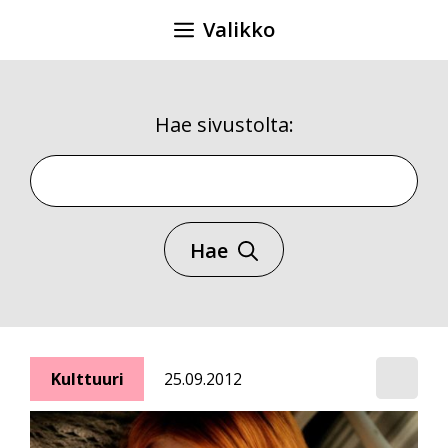
Siirry
Valikko
sisältöön
Hae sivustolta:
Hae sivustolta
Hae
Kulttuuri
25.09.2012