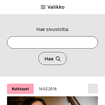
Siirry
Valikko
sisältöön
Hae sivustolta:
Hae sivustolta
Hae
Kulttuuri
16.02.2016