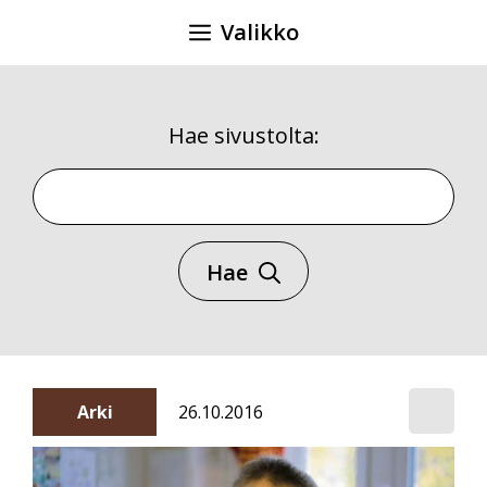
Siirry
Valikko
sisältöön
Hae sivustolta:
Hae sivustolta
Hae
Arki
26.10.2016