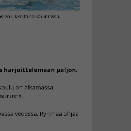
ien liikkeitä selkäuinnissa.
is harjoittelemaan paljon.
akoulu on alkamassa
naurusta.
yvässä vedessä. Ryhmää ohjaa