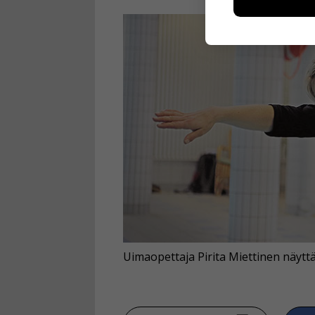
esimerkiksi kä
kuitenkaan ker
käyttäjään.
Voit valita, 
Uimaopettaja Pirita Miettinen näyttä