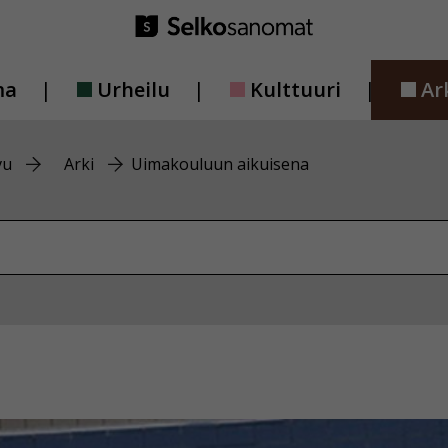
ma
Urheilu
Kulttuuri
Ar
vu
Arki
Uimakouluun aikuisena
vustolta