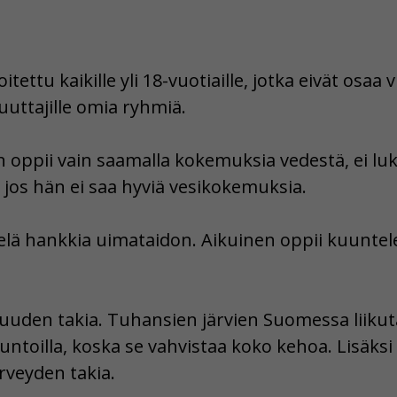
ttu kaikille yli 18-vuotiaille, jotka eivät osaa vie
ttajille omia ryhmiä.
 oppii vain saamalla kokemuksia vedestä, ei luk
, jos hän ei saa hyviä vesikokemuksia.
ielä hankkia uimataidon. Aikuinen oppii kuuntel
suuden takia. Tuhansien järvien Suomessa liikut
oilla, koska se vahvistaa koko kehoa. Lisäksi se
rveyden takia.