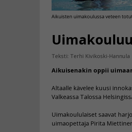
Aikuisten uimakoulussa veteen totutel
Uimakouluu
Teksti: Terhi Kivikoski-Hannula
Aikuisenakin oppii uimaan,
Altaalle kävelee kuusi innok
Valkeassa Talossa Helsingissä
Uimakoululaiset saavat harjo
uimaopettaja Pirita Miettinen