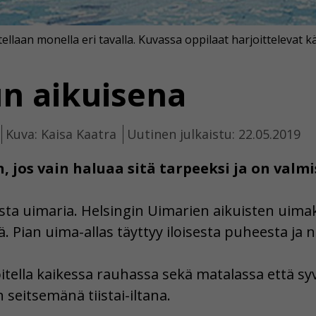
laan monella eri tavalla. Kuvassa oppilaat harjoittelevat käs
n aikuisena
Kuva: Kaisa Kaatra
Uutinen julkaistu: 22.05.2019
 jos vain haluaa sitä tarpeeksi ja on valm
asta uimaria. Helsingin Uimarien aikuisten uim
. Pian uima-allas täyttyy iloisesta puheesta ja 
itella kaikessa rauhassa sekä matalassa että s
 seitsemänä tiistai-iltana.