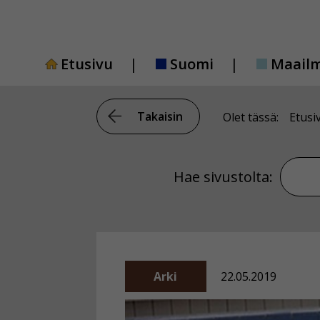
Siirry
sisältöön
Etusivu
Suomi
Maail
Takaisin
Olet tässä:
Etusi
Hae si
Hae sivustolta:
Arki
22.05.2019