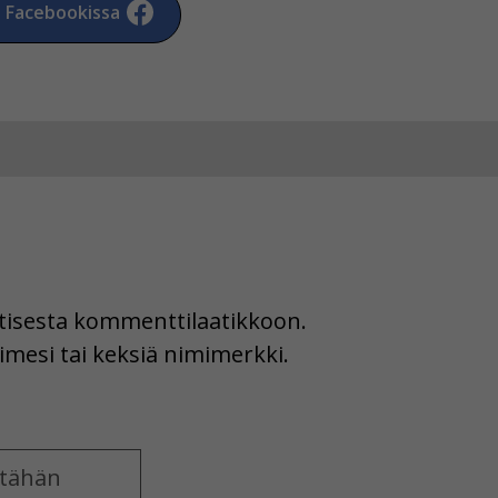
a Facebookissa
uutisesta kommenttilaatikkoon.
imesi tai keksiä nimimerkki.