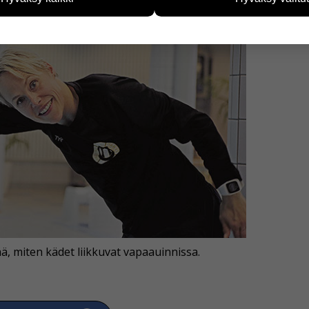
vijämääristä ja siitä, mitä sivuja käytetään ja miten sivuilla li
ää henkilötietoja kuten nimiä, eikä tietoja voi yhdistää yksittäi
hyväksytkö näiden evästeiden käytön.
ä, miten kädet liikkuvat vapaauinnissa.