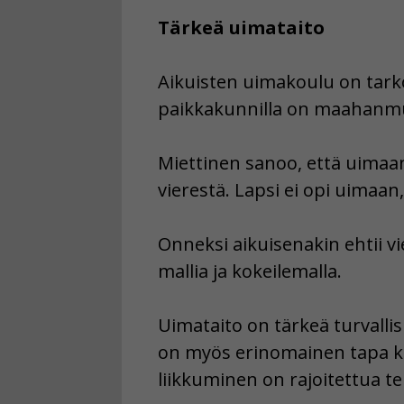
Tärkeä uimataito
Aikuisten uimakoulu on tarkoite
paikkakunnilla on maahanmuu
Miettinen sanoo, että uimaan
vierestä. Lapsi ei opi uimaan
Onneksi aikuisenakin ehtii v
mallia ja kokeilemalla.
Uimataito on tärkeä turvalli
on myös erinomainen tapa kunt
liikkuminen on rajoitettua te