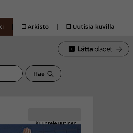
ki
Arkisto
Uutisia kuvilla
Hae
Kuuntele uutinen