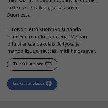
mitä sääntöjä pitää noudattaa. Suomen
Voit valita, hyväksytkö näiden evästeiden käytön.
laki koskee kaikkia, jotka asuvat
Suomessa.
– Toivon, että Suomi voisi nähdä
tilanteen mahdollisuutena. Meidän
pitäisi antaa pakolaisille työtä ja
mahdollisuus näyttää, mitä he osaavat.
Tulosta uutinen
Jaa Facebookissa