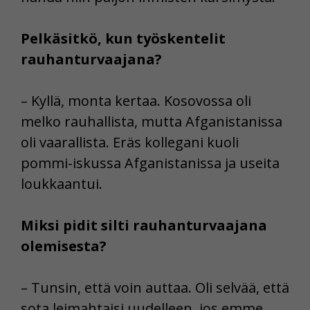
Pelkäsitkö, kun työskentelit
rauhanturvaajana?
– Kyllä, monta kertaa. Kosovossa oli
melko rauhallista, mutta Afganistanissa
oli vaarallista. Eräs kollegani kuoli
pommi-iskussa Afganistanissa ja useita
loukkaantui.
Miksi pidit silti rauhanturvaajana
olemisesta?
– Tunsin, että voin auttaa. Oli selvää, että
sota leimahtaisi uudelleen, jos emme