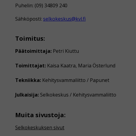
Puhelin: (09) 34809 240
Sähköposti:
selkokeskus@kvl.fi
Toimitus:
Päätoimittaja:
Petri Kiuttu
Toimittajat:
Kaisa Kaatra, Maria Österlund
Tekniikka:
Kehitysvammaliitto / Papunet
Julkaisija:
Selkokeskus / Kehitysvammaliitto
Muita sivustoja:
Selkokeskuksen sivut